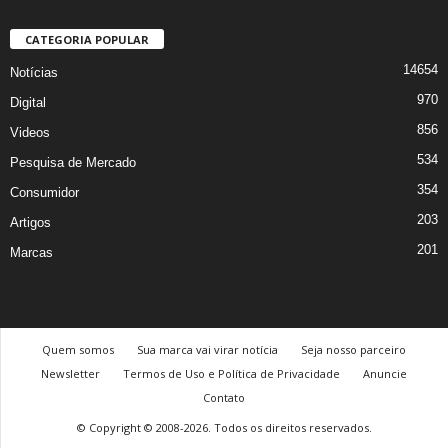
CATEGORIA POPULAR
14654
Notícias
970
Digital
856
Videos
534
Pesquisa de Mercado
354
Consumidor
203
Artigos
201
Marcas
Quem somos
Sua marca vai virar notícia
Seja nosso parceiro
Newsletter
Termos de Uso e Política de Privacidade
Anuncie
Contato
© Copyright © 2008-2026. Todos os direitos reservados.