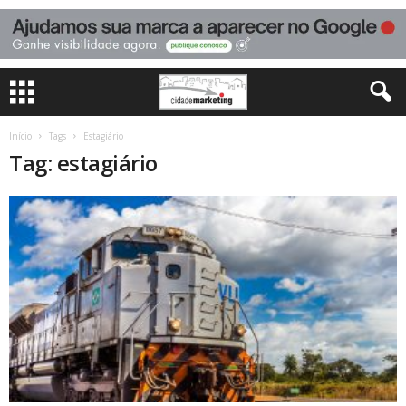
Início
Tags
Estagiário
Tag: estagiário