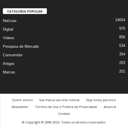
CATEGORIA POPULAR
14654
Notícias
970
Digital
856
Videos
534
Pesquisa de Mercado
354
Consumidor
203
Artigos
201
Marcas
Quem somos
Sua marca vai virar notícia
Seja nosso parceiro
Newsletter
Termos de Uso e Política de Privacidade
Anuncie
Contato
© Copyright © 2008-2026. Todos os direitos reservados.