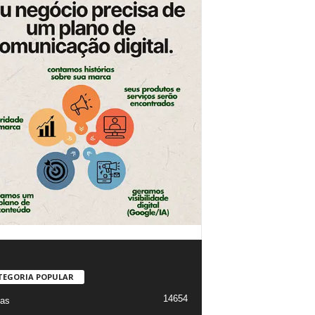
TEGORIA POPULAR
14654
ias