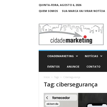
QUINTA-FEIRA, AGOSTO 6, 2026
QUEM SOMOS
SUA MARCA VAI VIRAR NOTÍCIA
C
i
d
a
d
e
M
CIDADEMARKETING
NOTÍCIAS
a
r
EVENTOS
ANUNCIE
CONTATO
k
e
Início
Tags
Cibersegurança
t
Tag: cibersegurança
i
n
g