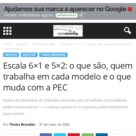
Início
Artigos
Thales Brandão
Escala 6×1 e 5×2: o que são, quem trabalha em
cada modelo...
ARTIGOS
NOTÍCIAS
THALES BRANDÃO
Escala 6×1 e 5×2: o que são, quem
trabalha em cada modelo e o que
muda com a PEC
Dados do Ministério do Trabalho mostram que 20 milhões de brasileiros
estão na jornada 6x1 — e uma proposta no Congresso pode transformar
esse cenário.
Por
Thales Brandão
-
31 de maio de 2026