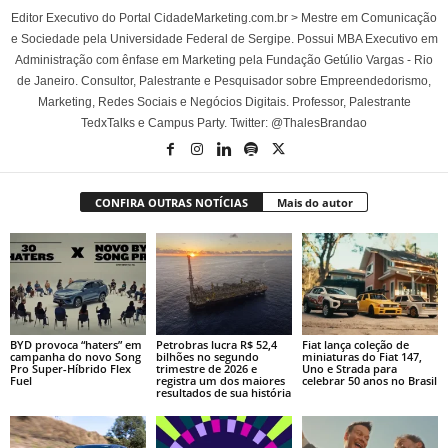
Editor Executivo do Portal CidadeMarketing.com.br > Mestre em Comunicação
e Sociedade pela Universidade Federal de Sergipe. Possui MBA Executivo em
Administração com ênfase em Marketing pela Fundação Getúlio Vargas - Rio
de Janeiro. Consultor, Palestrante e Pesquisador sobre Empreendedorismo,
Marketing, Redes Sociais e Negócios Digitais. Professor, Palestrante
TedxTalks e Campus Party. Twitter: @ThalesBrandao
CONFIRA OUTRAS NOTÍCIAS
Mais do autor
BYD provoca “haters” em
Petrobras lucra R$ 52,4
Fiat lança coleção de
campanha do novo Song
bilhões no segundo
miniaturas do Fiat 147,
Pro Super-Híbrido Flex
trimestre de 2026 e
Uno e Strada para
Fuel
registra um dos maiores
celebrar 50 anos no Brasil
resultados de sua história