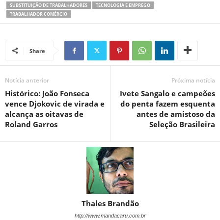
SUBSTITUIÇÃO DE TRABALHADORES
TECNOLOGIA E EMPREGO
TRABALHADOR COMÉRCIO
Share
Notícia anterior
Próxima notícia
Histórico: João Fonseca
Ivete Sangalo e campeões
vence Djokovic de virada e
do penta fazem esquenta
alcança as oitavas de
antes de amistoso da
Roland Garros
Seleção Brasileira
Thales Brandão
http://www.mandacaru.com.br