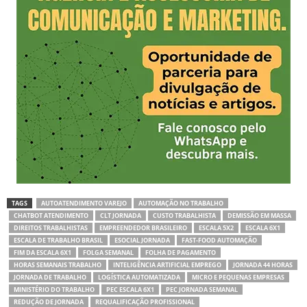
TAGS
AUTOATENDIMENTO VAREJO
AUTOMAÇÃO NO TRABALHO
CHATBOT ATENDIMENTO
CLT JORNADA
CUSTO TRABALHISTA
DEMISSÃO EM MASSA
DIREITOS TRABALHISTAS
EMPREENDEDOR BRASILEIRO
ESCALA 5X2
ESCALA 6X1
ESCALA DE TRABALHO BRASIL
ESOCIAL JORNADA
FAST-FOOD AUTOMAÇÃO
FIM DA ESCALA 6X1
FOLGA SEMANAL
FOLHA DE PAGAMENTO
HORAS SEMANAIS TRABALHO
INTELIGÊNCIA ARTIFICIAL EMPREGO
JORNADA 44 HORAS
JORNADA DE TRABALHO
LOGÍSTICA AUTOMATIZADA
MICRO E PEQUENAS EMPRESAS
MINISTÉRIO DO TRABALHO
PEC ESCALA 6X1
PEC JORNADA SEMANAL
REDUÇÃO DE JORNADA
REQUALIFICAÇÃO PROFISSIONAL