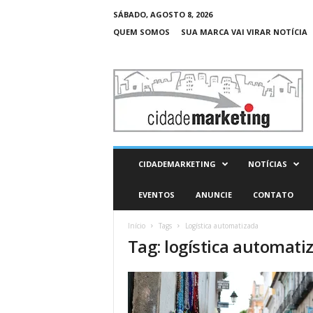
SÁBADO, AGOSTO 8, 2026
QUEM SOMOS
SUA MARCA VAI VIRAR NOTÍCIA
C
i
d
a
d
e
M
CIDADEMARKETING
NOTÍCIAS
a
r
EVENTOS
ANUNCIE
CONTATO
k
e
Início
Tags
Logística automatizada
t
Tag: logística automati
i
n
g