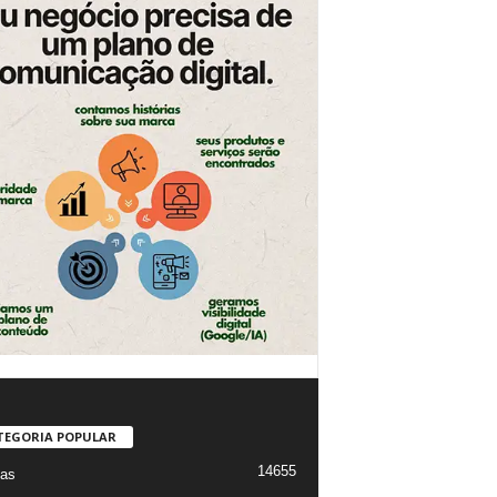
TEGORIA POPULAR
14655
ias