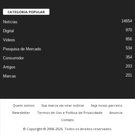
CATEGORIA POPULAR
14654
Notícias
970
Digital
856
Videos
534
Pesquisa de Mercado
354
Consumidor
203
Artigos
201
Marcas
Quem somos
Sua marca vai virar notícia
Seja nosso parceiro
Newsletter
Termos de Uso e Política de Privacidade
Anuncie
Contato
© Copyright © 2008-2026. Todos os direitos reservados.