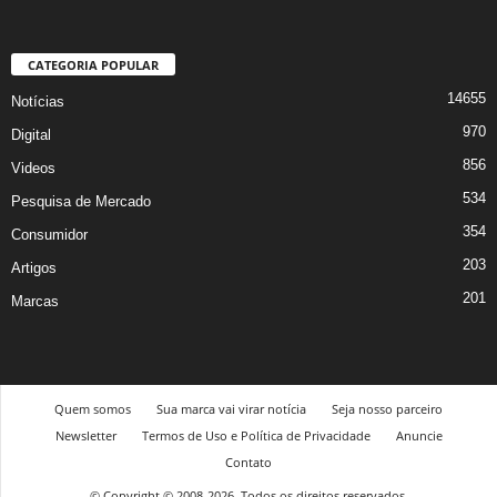
CATEGORIA POPULAR
14655
Notícias
970
Digital
856
Videos
534
Pesquisa de Mercado
354
Consumidor
203
Artigos
201
Marcas
Quem somos
Sua marca vai virar notícia
Seja nosso parceiro
Newsletter
Termos de Uso e Política de Privacidade
Anuncie
Contato
© Copyright © 2008-2026. Todos os direitos reservados.