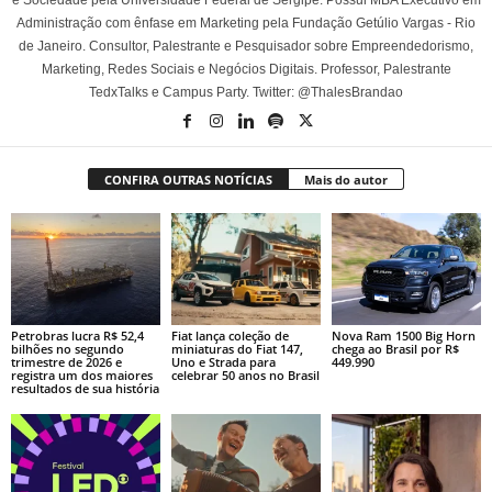
e Sociedade pela Universidade Federal de Sergipe. Possui MBA Executivo em
Administração com ênfase em Marketing pela Fundação Getúlio Vargas - Rio
de Janeiro. Consultor, Palestrante e Pesquisador sobre Empreendedorismo,
Marketing, Redes Sociais e Negócios Digitais. Professor, Palestrante
TedxTalks e Campus Party. Twitter: @ThalesBrandao
CONFIRA OUTRAS NOTÍCIAS
Mais do autor
Petrobras lucra R$ 52,4
Fiat lança coleção de
Nova Ram 1500 Big Horn
bilhões no segundo
miniaturas do Fiat 147,
chega ao Brasil por R$
trimestre de 2026 e
Uno e Strada para
449.990
registra um dos maiores
celebrar 50 anos no Brasil
resultados de sua história