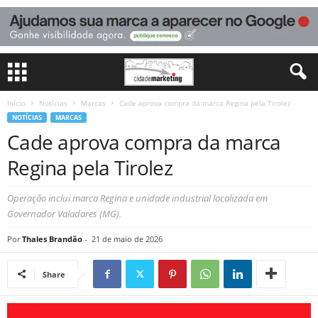
Início
Notícias
Marcas
Cade aprova compra da marca Regina pela Tirolez
NOTÍCIAS
MARCAS
Cade aprova compra da marca
Regina pela Tirolez
Operação inclui marca Regina e unidade industrial localizada em
Governador Valadares (MG).
Por
Thales Brandão
-
21 de maio de 2026
Share