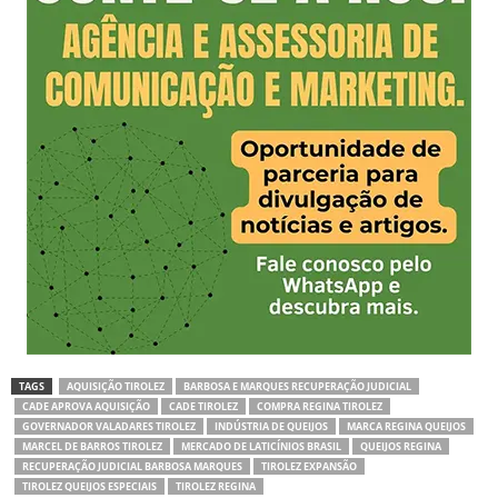
TAGS
AQUISIÇÃO TIROLEZ
BARBOSA E MARQUES RECUPERAÇÃO JUDICIAL
CADE APROVA AQUISIÇÃO
CADE TIROLEZ
COMPRA REGINA TIROLEZ
GOVERNADOR VALADARES TIROLEZ
INDÚSTRIA DE QUEIJOS
MARCA REGINA QUEIJOS
MARCEL DE BARROS TIROLEZ
MERCADO DE LATICÍNIOS BRASIL
QUEIJOS REGINA
RECUPERAÇÃO JUDICIAL BARBOSA MARQUES
TIROLEZ EXPANSÃO
TIROLEZ QUEIJOS ESPECIAIS
TIROLEZ REGINA