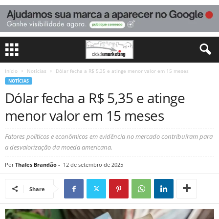
Início
Notícias
Dólar fecha a R$ 5,35 e atinge menor valor em 15 meses
NOTÍCIAS
Dólar fecha a R$ 5,35 e atinge
menor valor em 15 meses
Fatores políticos e econômicos em evidência no mercado contribuíram para
a desvalorização da moeda americana.
Por
Thales Brandão
-
12 de setembro de 2025
Share