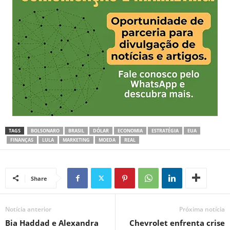
TAGS
BOLSONARO
BRASIL
DÓLAR
ECONOMIA
ESTRATÉGIA
EUA
FINANÇAS
LULA
MARKETING
MOEDA
REAL
Share
Notícia anterior
Próxima notícia
Bia Haddad e Alexandra
Chevrolet enfrenta crise