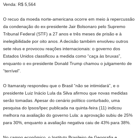
Venda: R$ 5,564
O recuo da moeda norte-americana ocorre em meio à repercussão
da condenação do ex-presidente Jair Bolsonaro pelo Supremo
Tribunal Federal (STF) a 27 anos e três meses de prisão e à
inelegibilidade por oito anos. A decisão também envolveu outros
sete réus e provocou reações internacionais: o governo dos
Estados Unidos classificou a medida como “caça às bruxas”,
enquanto o ex-presidente Donald Trump chamou o julgamento de
“terrível”.
O Itamaraty respondeu que o Brasil “não se intimidará”, e o
presidente Luiz Inácio Lula da Silva afirmou que novas medidas
serão tomadas. Apesar do cenário político conturbado, uma
pesquisa do Ipsos/Ipec publicada na quinta-feira (11) indicou
melhora na avaliação do governo Lula: a aprovação subiu de 25%
para 30%, enquanto a avaliação negativa caiu de 43% para 38%.
No campo econômico, o Instituto Brasileiro de Geografia e