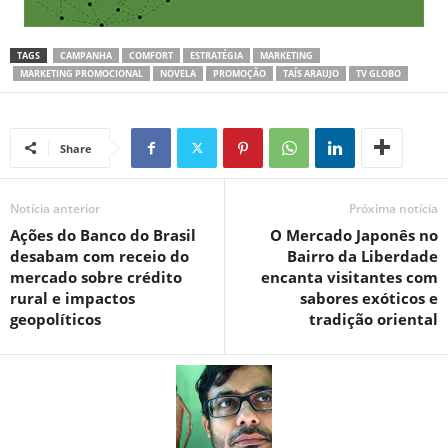
TAGS
CAMPANHA
COMFORT
ESTRATÉGIA
MARKETING
MARKETING PROMOCIONAL
NOVELA
PROMOÇÃO
TAÍS ARAUJO
TV GLOBO
Share
Notícia anterior
Próxima notícia
Ações do Banco do Brasil
O Mercado Japonês no
desabam com receio do
Bairro da Liberdade
mercado sobre crédito
encanta visitantes com
rural e impactos
sabores exóticos e
geopolíticos
tradição oriental