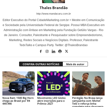
Thales Brandão
http://www.mandacaru.com.br
Editor Executivo do Portal CidadeMarketing.com.br > Mestre em Comunicação
e Sociedade pela Universidade Federal de Sergipe. Possui MBA Executivo em
Administração com ênfase em Marketing pela Fundação Getúlio Vargas - Rio
de Janeiro. Consultor, Palestrante e Pesquisador sobre Empreendedorismo,
Marketing, Redes Sociais e Negócios Digitais. Professor, Palestrante
TedxTalks e Campus Party. Twitter: @ThalesBrandao
CONFIRA OUTRAS NOTÍCIAS
Mais do autor
Nova Ram 1500 Big Horn
Movimento LED Globo
Perdigão Na Brasa lança
chega ao Brasil por R$
abre inscrições para o
campanha com Michel
449.990
Prêmio 2027
Teló e reforça linha
completa para churrasco