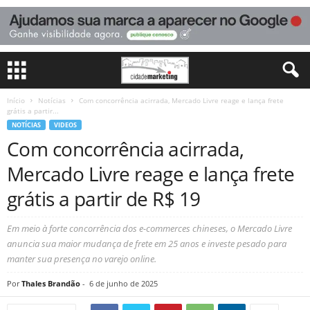
Início
Notícias
Com concorrência acirrada, Mercado Livre reage e lança frete
grátis a partir...
NOTÍCIAS
VIDEOS
Com concorrência acirrada,
Mercado Livre reage e lança frete
grátis a partir de R$ 19
Em meio à forte concorrência dos e-commerces chineses, o Mercado Livre
anuncia sua maior mudança de frete em 25 anos e investe pesado para
manter sua presença no varejo online.
Por
Thales Brandão
-
6 de junho de 2025