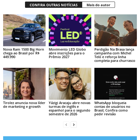
CONFIRA OUTRAS NOTÍCIAS
Mais do autor
Nova Ram 1500 Big Horn
Movimento LED Globo
Perdigão Na Brasa lança
chega ao Brasil por R$
abre inscrições para o
campanha com Michel
449.990
Prêmio 2027
Teló e reforça linha
completa para churrasco
Tirolez anuncia nova líder
Yázigi Aracaju abre novas
WhatsApp bloqueia
de marketing e growth
turmas de inglês e
contas de usuários no
espanhol para o segundo
Brasil; Confira como
semestre de 2026
pedir revisão