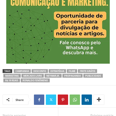
TAGS
CAMPANHA
DESCONTO
ESTRATÉGIA
FILME
FRETE GRÁTIS
MARKETING
MERCADO LIVRE
NEYMAR JR.
PROPAGANDA
PUBLICIDADE
R$ 19 REAIS
RONALDO FENÔMENO
Share
Notícia anterior
Próxima notícia