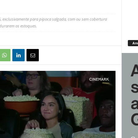
, exclusivamente para pipoca salgada, com ou sem cobertura
 durarem os estoques.
An