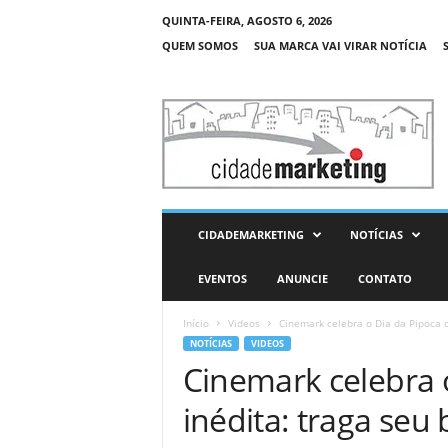
QUINTA-FEIRA, AGOSTO 6, 2026
QUEM SOMOS
SUA MARCA VAI VIRAR NOTÍCIA
C
i
d
a
d
e
M
CIDADEMARKETING
NOTÍCIAS
a
r
EVENTOS
ANUNCIE
CONTATO
k
e
Início
Videos
Cinemark celebra o Dia da Pipoca c
t
NOTÍCIAS
VIDEOS
i
Cinemark celebra 
n
g
inédita: traga seu