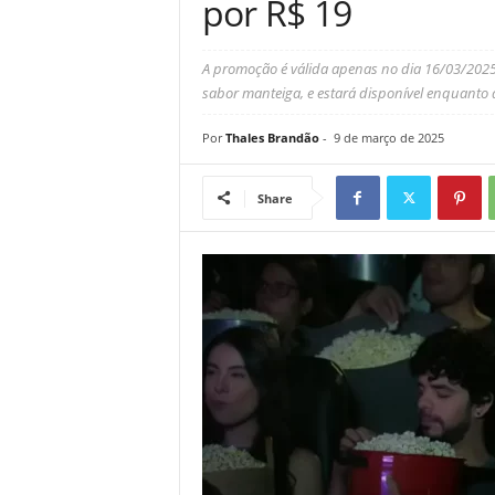
por R$ 19
A promoção é válida apenas no dia 16/03/2025
sabor manteiga, e estará disponível enquanto
Por
Thales Brandão
-
9 de março de 2025
Share