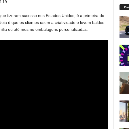
$ 19.
Pos
s que fizeram sucesso nos Estados Unidos, é a primeira do
ideia é que os clientes usem a criatividade e levem baldes
família ou até mesmo embalagens personalizadas.