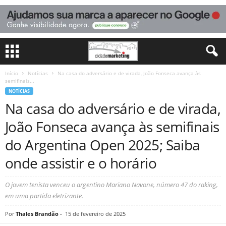
Início
Notícias
Na casa do adversário e de virada, João Fonseca avança às
semifinais...
NOTÍCIAS
Na casa do adversário e de virada,
João Fonseca avança às semifinais
do Argentina Open 2025; Saiba
onde assistir e o horário
O jovem tenista venceu o argentino Mariano Navone, número 47 do raking,
em uma partida eletrizante.
Por
Thales Brandão
-
15 de fevereiro de 2025