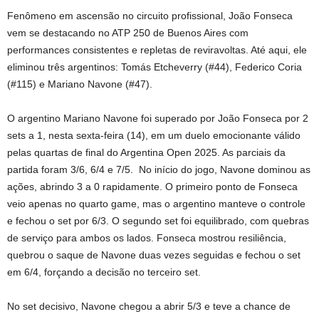
Fenômeno em ascensão no circuito profissional, João Fonseca
vem se destacando no ATP 250 de Buenos Aires com
performances consistentes e repletas de reviravoltas. Até aqui, ele
eliminou três argentinos: Tomás Etcheverry (#44), Federico Coria
(#115) e Mariano Navone (#47).
O argentino Mariano Navone foi superado por João Fonseca por 2
sets a 1, nesta sexta-feira (14), em um duelo emocionante válido
pelas quartas de final do Argentina Open 2025. As parciais da
partida foram 3/6, 6/4 e 7/5. No início do jogo, Navone dominou as
ações, abrindo 3 a 0 rapidamente. O primeiro ponto de Fonseca
veio apenas no quarto game, mas o argentino manteve o controle
e fechou o set por 6/3. O segundo set foi equilibrado, com quebras
de serviço para ambos os lados. Fonseca mostrou resiliência,
quebrou o saque de Navone duas vezes seguidas e fechou o set
em 6/4, forçando a decisão no terceiro set.
No set decisivo, Navone chegou a abrir 5/3 e teve a chance de