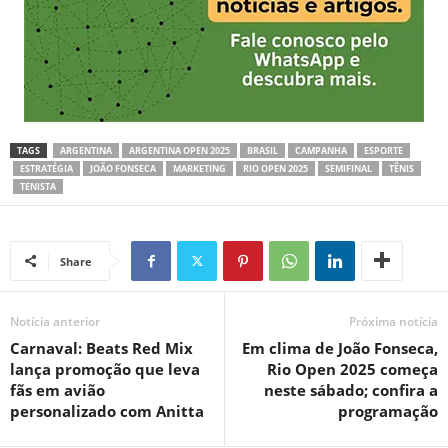
TAGS
ARGENTINA
ARGENTINA OPEN 2025
BRASIL
CAMPANHA
ESPORTE
ESTRATÉGIA
JOÃO FONSECA
MARKETING
RIO OPEN 2025
SEMIFINAL
TÊNIS
TENISTA
Share
Notícia anterior
Próxima notícia
Carnaval: Beats Red Mix
Em clima de João Fonseca,
lança promoção que leva
Rio Open 2025 começa
fãs em avião
neste sábado; confira a
personalizado com Anitta
programação