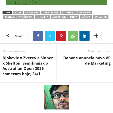
TAGS
ALOK
CAMPANHA
CHILLI BEANS
CULTURA
ESTRATÉGIA
FESTIVAL DE VERÃO 2025
LUDMILLA
MARKETING
MODA
MÚSICA
SALVADOR
Share
Notícia anterior
Próxima notícia
Djokovic x Zverev e Sinner
Danone anuncia novo VP
x Shelton: Semifinais do
de Marketing
Australian Open 2025
começam hoje, 24/1