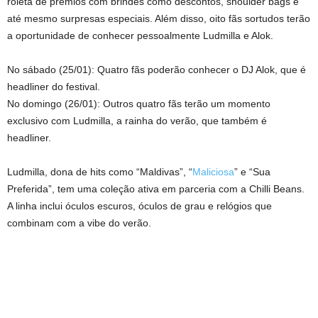
roleta de prêmios com brindes como descontos, shoulder bags e
até mesmo surpresas especiais. Além disso, oito fãs sortudos terão
a oportunidade de conhecer pessoalmente Ludmilla e Alok.
No sábado (25/01): Quatro fãs poderão conhecer o DJ Alok, que é
headliner do festival.
No domingo (26/01): Outros quatro fãs terão um momento
exclusivo com Ludmilla, a rainha do verão, que também é
headliner.
Ludmilla, dona de hits como “Maldivas”, “
Maliciosa
” e “Sua
Preferida”, tem uma coleção ativa em parceria com a Chilli Beans.
A linha inclui óculos escuros, óculos de grau e relógios que
combinam com a vibe do verão.