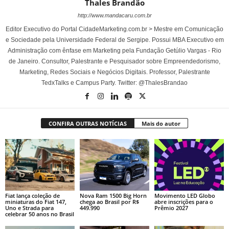
Thales Brandão
http://www.mandacaru.com.br
Editor Executivo do Portal CidadeMarketing.com.br > Mestre em Comunicação
e Sociedade pela Universidade Federal de Sergipe. Possui MBA Executivo em
Administração com ênfase em Marketing pela Fundação Getúlio Vargas - Rio
de Janeiro. Consultor, Palestrante e Pesquisador sobre Empreendedorismo,
Marketing, Redes Sociais e Negócios Digitais. Professor, Palestrante
TedxTalks e Campus Party. Twitter: @ThalesBrandao
CONFIRA OUTRAS NOTÍCIAS
Mais do autor
Fiat lança coleção de
Nova Ram 1500 Big Horn
Movimento LED Globo
miniaturas do Fiat 147,
chega ao Brasil por R$
abre inscrições para o
Uno e Strada para
449.990
Prêmio 2027
celebrar 50 anos no Brasil