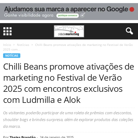
Início
Notícias
Chilli Beans promove ativações de marketing no Festival de Verão
2025 com...
NOTÍCIAS
Chilli Beans promove ativações de
marketing no Festival de Verão
2025 com encontros exclusivos
com Ludmilla e Alok
Os visitantes poderão participar de uma roleta de prêmios com descontos,
shoulder bags e brindes-surpresa, além de explorar produtos das coleções
da marca.
Por
Thales Brandão
-
24 de janeiro de 2025