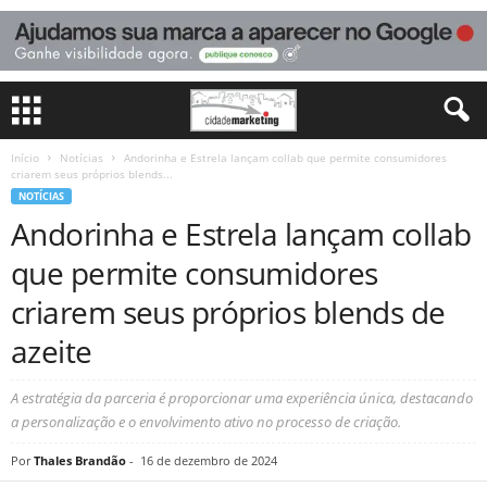
Início
Notícias
Andorinha e Estrela lançam collab que permite consumidores
criarem seus próprios blends...
NOTÍCIAS
Andorinha e Estrela lançam collab
que permite consumidores
criarem seus próprios blends de
azeite
A estratégia da parceria é proporcionar uma experiência única, destacando
a personalização e o envolvimento ativo no processo de criação.
Por
Thales Brandão
-
16 de dezembro de 2024