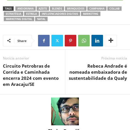
TAGS
ANDORINHA
AZEITE
BLENDS
BRINQUEDOS
CAMPANHA
COLLAB
ESTRATÉGIA
ESTRELA
INFLUENCIADORES DIGITAIS
MARKETING
MARKETING DIGITAL
NATAL
Share
Notícia anterior
Próxima notícia
Circuito Petrobras de
Rebeca Andrade é
Corrida e Caminhada
nomeada embaixadora de
encerra 2024 com evento
sustentabilidade da Qualy
em Aracaju/SE