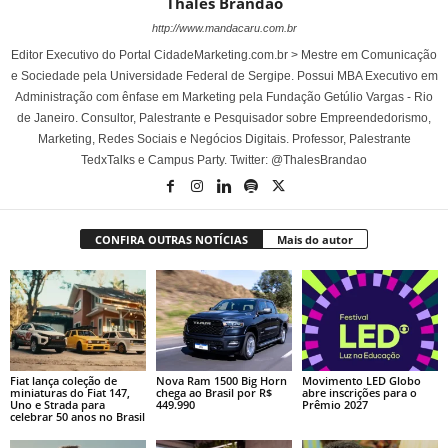
Thales Brandão
http://www.mandacaru.com.br
Editor Executivo do Portal CidadeMarketing.com.br > Mestre em Comunicação
e Sociedade pela Universidade Federal de Sergipe. Possui MBA Executivo em
Administração com ênfase em Marketing pela Fundação Getúlio Vargas - Rio
de Janeiro. Consultor, Palestrante e Pesquisador sobre Empreendedorismo,
Marketing, Redes Sociais e Negócios Digitais. Professor, Palestrante
TedxTalks e Campus Party. Twitter: @ThalesBrandao
CONFIRA OUTRAS NOTÍCIAS
Mais do autor
Fiat lança coleção de
Nova Ram 1500 Big Horn
Movimento LED Globo
miniaturas do Fiat 147,
chega ao Brasil por R$
abre inscrições para o
Uno e Strada para
449.990
Prêmio 2027
celebrar 50 anos no Brasil