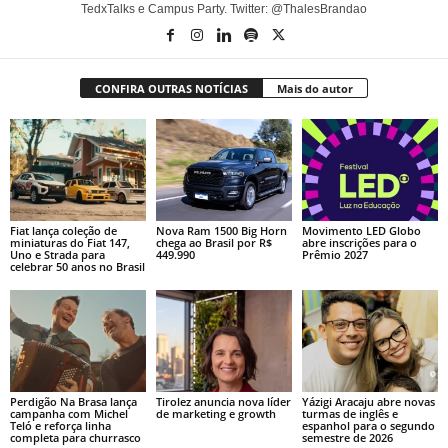
TedxTalks e Campus Party. Twitter: @ThalesBrandao
CONFIRA OUTRAS NOTÍCIAS
Mais do autor
Fiat lança coleção de
Nova Ram 1500 Big Horn
Movimento LED Globo
miniaturas do Fiat 147,
chega ao Brasil por R$
abre inscrições para o
Uno e Strada para
449.990
Prêmio 2027
celebrar 50 anos no Brasil
Perdigão Na Brasa lança
Tirolez anuncia nova líder
Yázigi Aracaju abre novas
campanha com Michel
de marketing e growth
turmas de inglês e
Teló e reforça linha
espanhol para o segundo
completa para churrasco
semestre de 2026