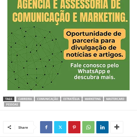
TAGS
CARREIRA
COMUNICAÇÃO
ESTRATÉGIA
MARKETING
MASTERCARD
PESSOAS
Share