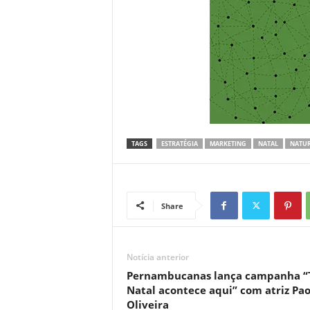
TAGS
ESTRATÉGIA
MARKETING
NATAL
NATU
Share
Notícia anterior
Pernambucanas lança campanha “
Natal acontece aqui” com atriz Pao
Oliveira