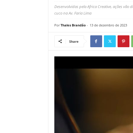
Desenvolvidas pela Africa Creative, ações vão 
cuco na Av. Faria Lima
Por
Thales Brandão
-
13 de dezembro de 2023
Share