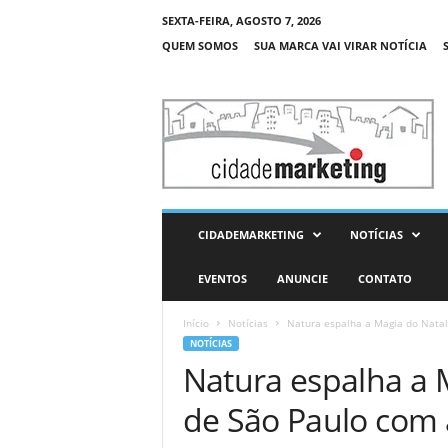
SEXTA-FEIRA, AGOSTO 7, 2026
QUEM SOMOS
SUA MARCA VAI VIRAR NOTÍCIA
C
i
d
a
d
e
M
CIDADEMARKETING
NOTÍCIAS
a
r
EVENTOS
ANUNCIE
CONTATO
k
e
Início
Notícias
Natura espalha a Magia do Natal 
t
NOTÍCIAS
i
Natura espalha a 
n
g
de São Paulo com