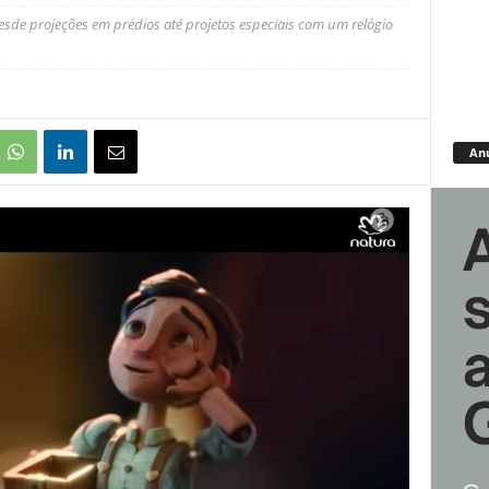
desde projeções em prédios até projetos especiais com um relógio
An