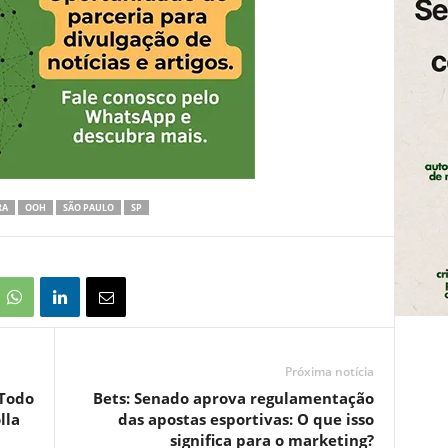
RA
OOH
SÃO PAULO
SP
Próxima notícia
Todo
Bets: Senado aprova regulamentação
lla
das apostas esportivas: O que isso
significa para o marketing?