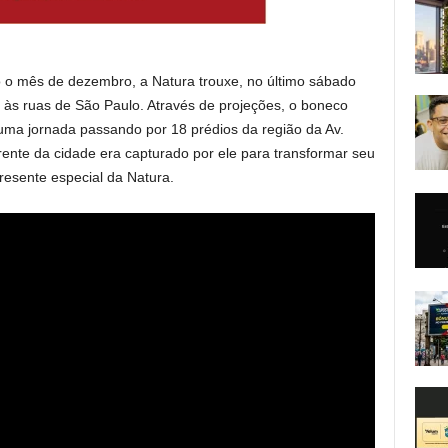
do o mês de dezembro, a Natura trouxe, no último sábado
 às ruas de São Paulo. Através de projeções, o boneco
ma jornada passando por 18 prédios da região da Av.
rente da cidade era capturado por ele para transformar seu
resente especial da Natura.