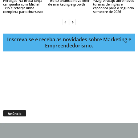
Perdigão Na Brasa lança
Tirolez anuncia nova líder
Yázigi Aracaju abre novas
campanha com Michel
de marketing e growth
turmas de inglês e
Teló e reforça linha
espanhol para o segundo
completa para churrasco
semestre de 2026
Inscreva-se e receba as novidades sobre Marketing e
Empreendedorismo.
Anúncio