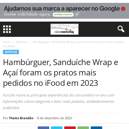
Início
Notícias
Hambúrguer, Sanduíche Wrap e Açaí foram os pratos mais pedidos
no iFood...
NOTÍCIAS
Hambúrguer, Sanduíche Wrap e
Açaí foram os pratos mais
pedidos no iFood em 2023
Função reúne as principais experiências do consumidor no ano com
informações sobre categorias e itens mais pedidos, estabelecimentos
preferidos
Por
Thales Brandão
-
8 de dezembro de 2023