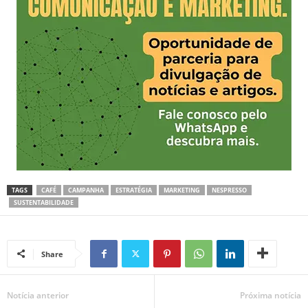
TAGS
CAFÉ
CAMPANHA
ESTRATÉGIA
MARKETING
NESPRESSO
SUSTENTABILIDADE
Share
Notícia anterior
Próxima notícia