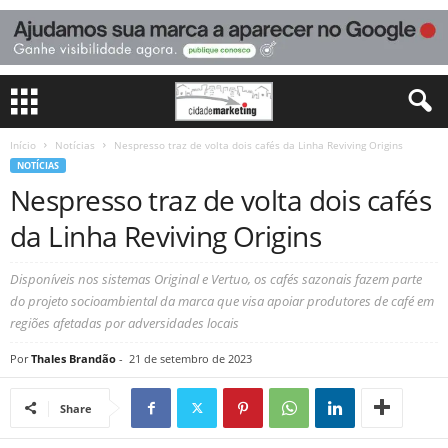
Início
Notícias
Nespresso traz de volta dois cafés da Linha Reviving Origins
NOTÍCIAS
Nespresso traz de volta dois cafés
da Linha Reviving Origins
Disponíveis nos sistemas Original e Vertuo, os cafés sazonais fazem parte
do projeto socioambiental da marca que visa apoiar produtores de café em
regiões afetadas por adversidades locais
Por
Thales Brandão
-
21 de setembro de 2023
Share