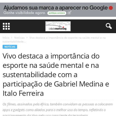
Início
Notícias
Vivo destaca a importância do esporte na saúde mental e na
sustentabilidade...
NOTÍCIAS
Vivo destaca a importância do
esporte na saúde mental e na
sustentabilidade com a
participação de Gabriel Medina e
Italo Ferreira
Os filmes, assinados pela Africa, também convidam as pessoas a colocarem
apps e gadgets como aliados para o melhor uso do tempo, refletindo o
posicionamento da Vivo pelo uso consciente da tecnologia.