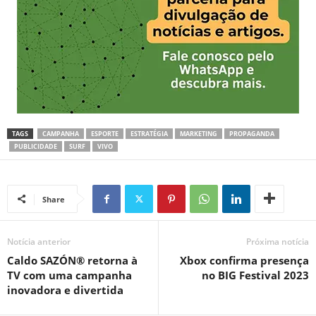
TAGS
CAMPANHA
ESPORTE
ESTRATÉGIA
MARKETING
PROPAGANDA
PUBLICIDADE
SURF
VIVO
Share
Notícia anterior
Próxima notícia
Caldo SAZÓN® retorna à
Xbox confirma presença
TV com uma campanha
no BIG Festival 2023
inovadora e divertida