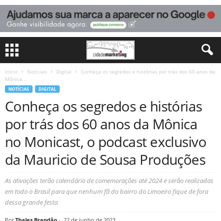
Início
Notícias
Digital
Conheça os segredos e histórias por trás dos 60 anos da
Mônica...
NOTÍCIAS
DIGITAL
Conheça os segredos e histórias
por trás dos 60 anos da Mônica
no Monicast, o podcast exclusivo
da Mauricio de Sousa Produções
As ativações terão calendário de comemorações até 2024 e serão realizadas
em todo o Brasil para que nenhum fã do bairro do Limoeiro fique de fora
dessa grande festa
Por
Thales Brandão
-
22 de junho de 2023