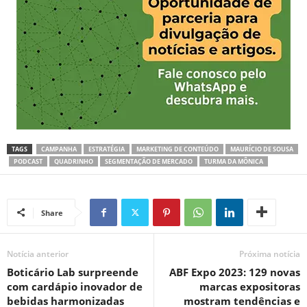
TAGS
CAMPANHA
ESTRATÉGIA
MARKETING DE CONTEÚDO
MAURÍCIO DE SOUSA
PODCAST
QUADRINHO
SEGMENTAÇÃO DE MERCADO
TURMA DA MÔNICA
Share
Notícia anterior
Próxima notícia
Boticário Lab surpreende
ABF Expo 2023: 129 novas
com cardápio inovador de
marcas expositoras
bebidas harmonizadas
mostram tendências e