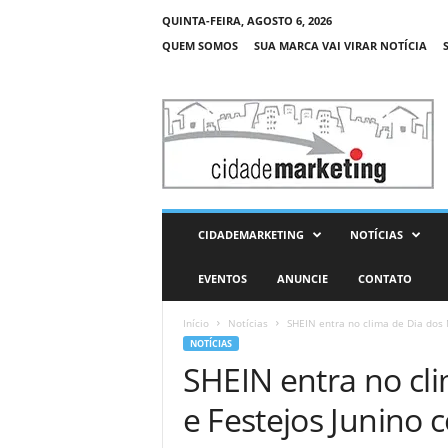
QUINTA-FEIRA, AGOSTO 6, 2026
QUEM SOMOS
SUA MARCA VAI VIRAR NOTÍCIA
C
i
d
a
d
e
M
CIDADEMARKETING
NOTÍCIAS
a
r
EVENTOS
ANUNCIE
CONTATO
k
e
Início
Notícias
SHEIN entra no clima de Dia dos 
t
NOTÍCIAS
i
SHEIN entra no cl
n
g
e Festejos Junino