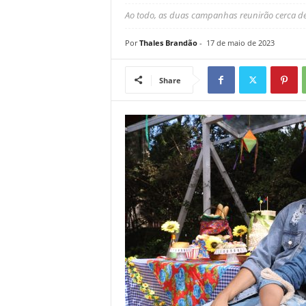
Ao todo, as duas campanhas reunirão cerca de
Por
Thales Brandão
-
17 de maio de 2023
Share