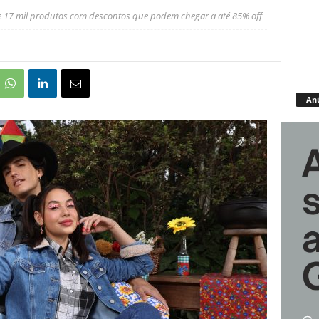
 17 mil produtos com descontos que podem chegar a até 85% off
An