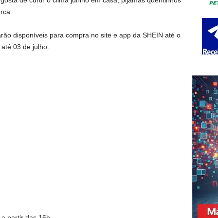
osta de curtir o clima junino em casa, pijamas quentinhos
rca.
ão disponíveis para compra no site e app da SHEIN até o
até 03 de julho.
a partir das 16h