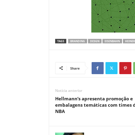
TAGS
BRANDING
DESGN
EISENBAHN
HEINE
Share
Notícia anterior
Hellmann’s apresenta promoção e
embalagens temáticas com times 
NBA