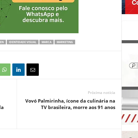
KEN
IDENTIDADE VISUAL
MARCA
MARKETING
Próxima notícia
Vovó Palmirinha, ícone da culinária na
da
TV brasileira, morre aos 91 anos