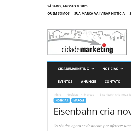
SÁBADO, AGOSTO 8, 2026
QUEM SOMOS
SUA MARCA VAI VIRAR NOTÍCIA
C
i
d
a
d
e
M
CIDADEMARKETING
NOTÍCIAS
a
r
EVENTOS
ANUNCIE
CONTATO
k
e
Início
Notícias
Marcas
Eisenbahn cria nova i
t
NOTÍCIAS
MARCAS
i
Eisenbahn cria nov
n
g
Os rótulos agora se destacam por oferecer u