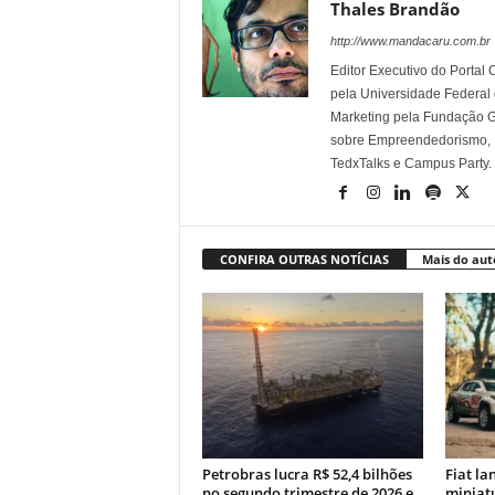
Thales Brandão
http://www.mandacaru.com.br
Editor Executivo do Porta
pela Universidade Federal
Marketing pela Fundação Ge
sobre Empreendedorismo, Ma
TedxTalks e Campus Party.
CONFIRA OUTRAS NOTÍCIAS
Mais do aut
Petrobras lucra R$ 52,4 bilhões
Fiat la
no segundo trimestre de 2026 e
miniatu