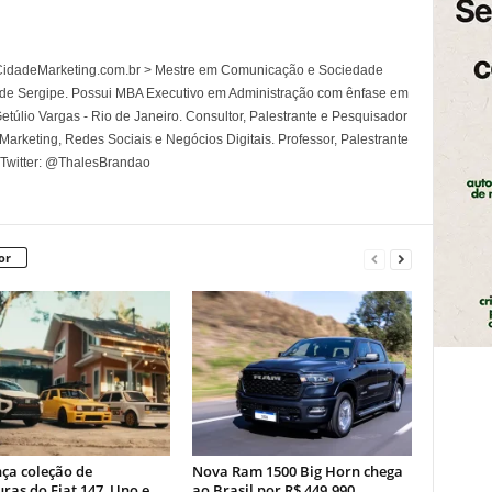
l CidadeMarketing.com.br > Mestre em Comunicação e Sociedade
 de Sergipe. Possui MBA Executivo em Administração com ênfase em
túlio Vargas - Rio de Janeiro. Consultor, Palestrante e Pesquisador
rketing, Redes Sociais e Negócios Digitais. Professor, Palestrante
 Twitter: @ThalesBrandao
or
nça coleção de
Nova Ram 1500 Big Horn chega
ras do Fiat 147, Uno e
ao Brasil por R$ 449.990