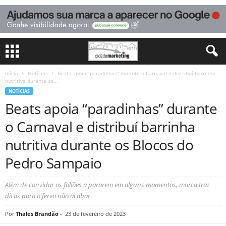
Início
Notícias
Beats apoia “paradinhas” durante o Carnaval e distribuí barrinha
nutritiva durante os...
NOTÍCIAS
Beats apoia “paradinhas” durante
o Carnaval e distribuí barrinha
nutritiva durante os Blocos do
Pedro Sampaio
Além de convidar os foliões a pararem em alguns momentos, marca traz
dicas para o fervo não acabar
Por
Thales Brandão
-
23 de fevereiro de 2023