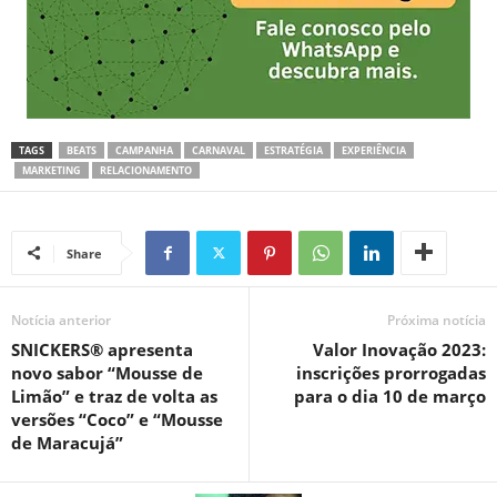
TAGS
BEATS
CAMPANHA
CARNAVAL
ESTRATÉGIA
EXPERIÊNCIA
MARKETING
RELACIONAMENTO
Share
Notícia anterior
Próxima notícia
SNICKERS®️ apresenta
Valor Inovação 2023:
novo sabor “Mousse de
inscrições prorrogadas
Limão” e traz de volta as
para o dia 10 de março
versões “Coco” e “Mousse
de Maracujá”