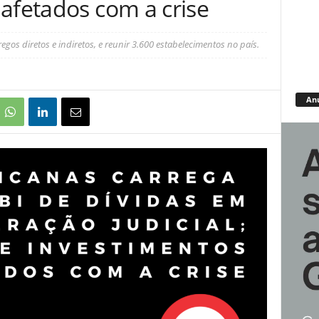
afetados com a crise
os diretos e indiretos, e reunir 3.600 estabelecimentos no país.
An