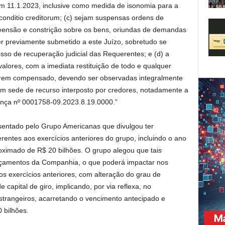
em 11.1.2023, inclusive como medida de isonomia para a
 conditio creditorum; (c) sejam suspensas ordens de
reensão e constrição sobre os bens, oriundas de demandas
 ser previamente submetido a este Juízo, sobretudo se
esso de recuperação judicial das Requerentes; e (d) a
lores, com a imediata restituição de todo e qualquer
verem compensado, devendo ser observadas integralmente
em sede de recurso interposto por credores, notadamente a
nça nº 0001758-09.2023.8.19.0000.”
esentado pelo Grupo Americanas que divulgou ter
erentes aos exercícios anteriores do grupo, incluindo o ano
oximado de R$ 20 bilhões. O grupo alegou que tais
lançamentos da Companhia, o que poderá impactar nos
vos exercícios anteriores, com alteração do grau de
apital de giro, implicando, por via reflexa, no
strangeiros, acarretando o vencimento antecipado e
 bilhões.