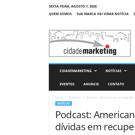
SEXTA-FEIRA, AGOSTO 7, 2026
QUEM SOMOS
SUA MARCA VAI VIRAR NOTÍCIA
C
i
d
a
d
e
M
CIDADEMARKETING
NOTÍCIAS
a
r
EVENTOS
ANUNCIE
CONTATO
k
e
Início
Notícias
Podcast: Americanas carrega R$ 43
t
NOTÍCIAS
i
Podcast: American
n
g
dívidas em recuper