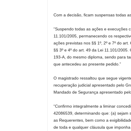
Com a decisão, ficam suspensas todas as
“Suspendo todas as ações e execuções con
11.101/2005, permanecendo os respectivo
ações previstas nos §§ 1º, 2º e 7º do art.
§§ 3º e 4º do art. 49 da Lei 11.101/2005
193-A, do mesmo diploma, sendo para tan
que antecedeu ao presente pedido.”
O magistrado ressaltou que segue vigente
recuperação judicial apresentado pelo G
Mandado de Segurança apresentado pelo
“Confirmo integralmente a liminar conced
42086539, determinando que: (a) sejam s
as Requerentes, bem como a exigibilidade
de toda e qualquer cláusula que imponha