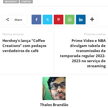
MICROSOFT
STARTUP
Share
Notícia anterior
Próxima notícia
Hershey’s lança “Coffee
Prime Video e NBA
Creations” com pedaços
divulgam tabela de
verdadeiros de café
transmissões da
temporada regular 2022-
2023 no serviço de
streaming
Thales Brandão