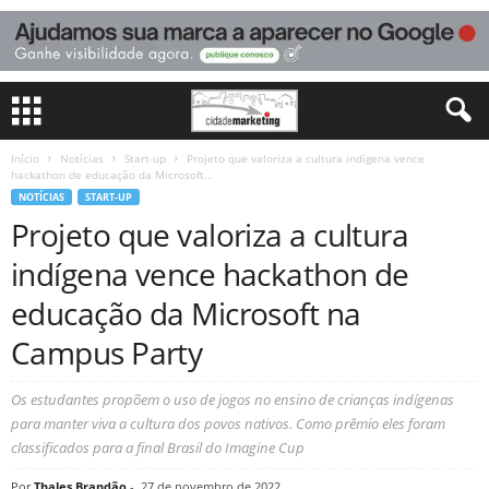
Início
Notícias
Start-up
Projeto que valoriza a cultura indígena vence
hackathon de educação da Microsoft...
NOTÍCIAS
START-UP
Projeto que valoriza a cultura
indígena vence hackathon de
educação da Microsoft na
Campus Party
Os estudantes propõem o uso de jogos no ensino de crianças indígenas
para manter viva a cultura dos povos nativos. Como prêmio eles foram
classificados para a final Brasil do Imagine Cup
Por
Thales Brandão
-
27 de novembro de 2022