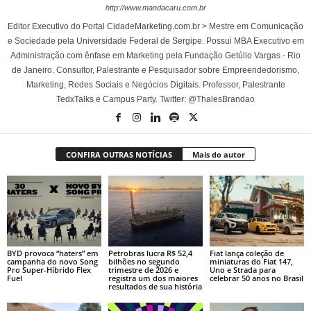
http://www.mandacaru.com.br
Editor Executivo do Portal CidadeMarketing.com.br > Mestre em Comunicação
e Sociedade pela Universidade Federal de Sergipe. Possui MBA Executivo em
Administração com ênfase em Marketing pela Fundação Getúlio Vargas - Rio
de Janeiro. Consultor, Palestrante e Pesquisador sobre Empreendedorismo,
Marketing, Redes Sociais e Negócios Digitais. Professor, Palestrante
TedxTalks e Campus Party. Twitter: @ThalesBrandao
CONFIRA OUTRAS NOTÍCIAS
Mais do autor
BYD provoca “haters” em
Petrobras lucra R$ 52,4
Fiat lança coleção de
campanha do novo Song
bilhões no segundo
miniaturas do Fiat 147,
Pro Super-Híbrido Flex
trimestre de 2026 e
Uno e Strada para
Fuel
registra um dos maiores
celebrar 50 anos no Brasil
resultados de sua história