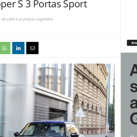
per S 3 Portas Sport
 de série e os preços sugeridos
An