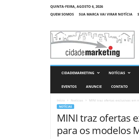
QUINTA-FEIRA, AGOSTO 6, 2026
QUEM SOMOS
SUA MARCA VAI VIRAR NOTÍCIA
C
i
d
a
d
e
M
CIDADEMARKETING
NOTÍCIAS
a
r
EVENTOS
ANUNCIE
CONTATO
k
e
Início
Notícias
MINI traz ofertas exclusivas em 
t
NOTÍCIAS
i
MINI traz ofertas
n
g
para os modelos M