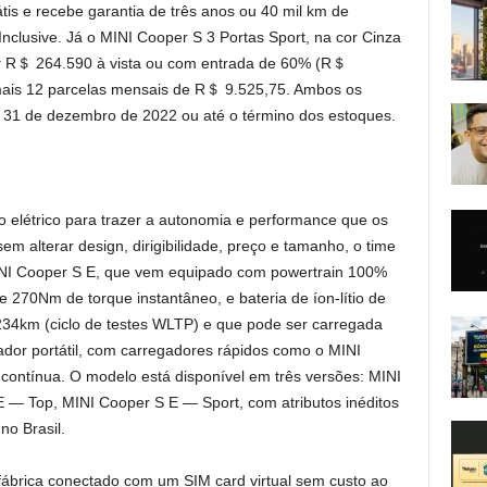
tis e recebe garantia de três anos ou 40 mil km de
nclusive. Já o MINI Cooper S 3 Portas Sport, na cor Cinza
r R＄ 264.590 à vista ou com entrada de 60% (R＄
mais 12 parcelas mensais de R＄ 9.525,75. Ambos os
 31 de dezembro de 2022 ou até o término dos estoques.
 elétrico para trazer a autonomia e performance que os
em alterar design, dirigibilidade, preço e tamanho, o time
NI Cooper S E, que vem equipado com powertrain 100%
e 270Nm de torque instantâneo, e bateria de íon-lítio de
34km (ciclo de testes WLTP) e que pode ser carregada
or portátil, com carregadores rápidos como o MINI
contínua. O modelo está disponível em três versões: MINI
 — Top, MINI Cooper S E — Sport, com atributos inéditos
no Brasil.
fábrica conectado com um SIM card virtual sem custo ao