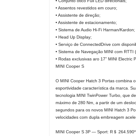
• Conjunto ótico Full LED direcionais;
• Assentos revestidos em couro;
• Assistente de direção;
• Assistente de estacionamento;
• Sistema de Audio Hi-Fi Harman/Kardon;
• Head Up Display;
• Serviço de ConnectedDrive com disponi
• Sistema de Navegação MINI com RTTI (i
• Rodas exclusivas aro 17” MINI Electric 
MINI Cooper S
O MINI Cooper Hatch 3 Portas combina o 
esportividade característica da marca. Su
tecnologia MINI TwinPower Turbo, que d
máximo de 280 Nm, a partir de um desloca
segundos para os novos MINI Hatch 3 Por
velocidades com dupla embreagem aceler
MINI Cooper S 3P — Sport: R＄ 264.590*