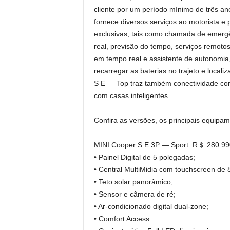
cliente por um período mínimo de três a
fornece diversos serviços ao motorista e 
exclusivas, tais como chamada de emergên
real, previsão do tempo, serviços remoto
em tempo real e assistente de autonomia,
recarregar as baterias no trajeto e local
S E — Top traz também conectividade com
com casas inteligentes.
Confira as versões, os principais equipam
MINI Cooper S E 3P — Sport: R＄ 280.99
• Painel Digital de 5 polegadas;
• Central MultiMidia com touchscreen de
• Teto solar panorâmico;
• Sensor e câmera de ré;
• Ar-condicionado digital dual-zone;
• Comfort Access