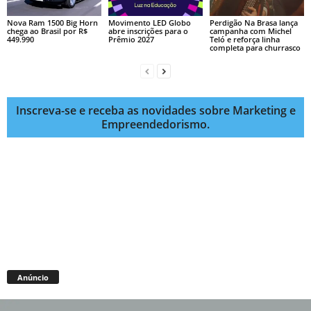
Nova Ram 1500 Big Horn
Movimento LED Globo
Perdigão Na Brasa lança
chega ao Brasil por R$
abre inscrições para o
campanha com Michel
449.990
Prêmio 2027
Teló e reforça linha
completa para churrasco
Inscreva-se e receba as novidades sobre Marketing e
Empreendedorismo.
Anúncio