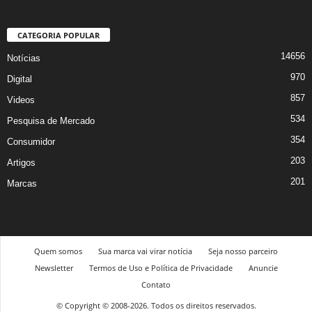
CATEGORIA POPULAR
14656
Notícias
970
Digital
857
Videos
534
Pesquisa de Mercado
354
Consumidor
203
Artigos
201
Marcas
Quem somos
Sua marca vai virar notícia
Seja nosso parceiro
Newsletter
Termos de Uso e Política de Privacidade
Anuncie
Contato
© Copyright © 2008-2026. Todos os direitos reservados.