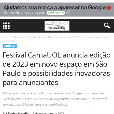
Início
Notícias
Festival CarnaUOL anuncia edição de 2023 em novo espaço em
São Paulo...
NOTÍCIAS
Festival CarnaUOL anuncia edição
de 2023 em novo espaço em São
Paulo e possibilidades inovadoras
para anunciantes
Pela primeira vez, o Allianz Parque sediará o evento, que acontecerá no dia
04 de fevereiro; Com 25 mil pessoas esperadas, a nova estrutura contará
com espaços diferenciados para publicidade.
Por
Thales Brandão
-
3 de novembro de 2022