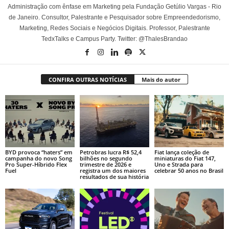
Administração com ênfase em Marketing pela Fundação Getúlio Vargas - Rio
de Janeiro. Consultor, Palestrante e Pesquisador sobre Empreendedorismo,
Marketing, Redes Sociais e Negócios Digitais. Professor, Palestrante
TedxTalks e Campus Party. Twitter: @ThalesBrandao
CONFIRA OUTRAS NOTÍCIAS
Mais do autor
BYD provoca “haters” em
Petrobras lucra R$ 52,4
Fiat lança coleção de
campanha do novo Song
bilhões no segundo
miniaturas do Fiat 147,
Pro Super-Híbrido Flex
trimestre de 2026 e
Uno e Strada para
Fuel
registra um dos maiores
celebrar 50 anos no Brasil
resultados de sua história