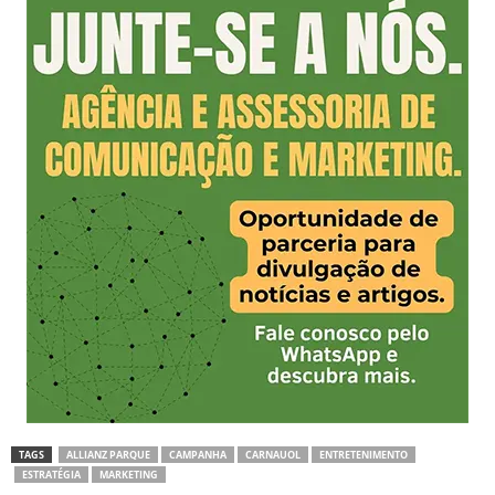
TAGS
ALLIANZ PARQUE
CAMPANHA
CARNAUOL
ENTRETENIMENTO
ESTRATÉGIA
MARKETING