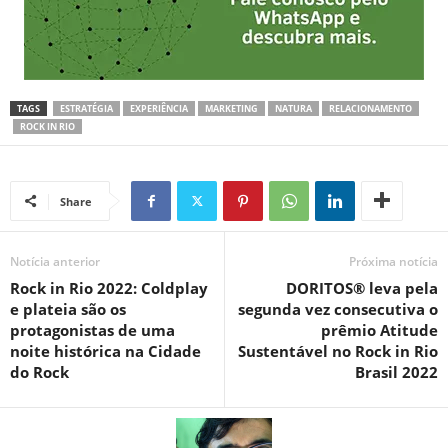
TAGS
ESTRATÉGIA
EXPERIÊNCIA
MARKETING
NATURA
RELACIONAMENTO
ROCK IN RIO
Share
Notícia anterior
Próxima notícia
Rock in Rio 2022: Coldplay
DORITOS® leva pela
e plateia são os
segunda vez consecutiva o
protagonistas de uma
prêmio Atitude
noite histórica na Cidade
Sustentável no Rock in Rio
do Rock
Brasil 2022