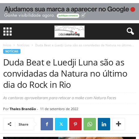
Início
Notícias
Duda Beat e Luedji Luna são as convidadas da Natura no último...
NOTÍCIAS
Duda Beat e Luedji Luna são as
convidadas da Natura no último
dia do Rock in Rio
As cantoras aproveitaram para retocar a make com Natura Faces
Por
Thales Brandão
-
11 de setembro de 2022
Share