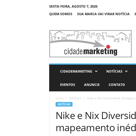
SEXTA-FEIRA, AGOSTO 7, 2026
QUEM SOMOS
SUA MARCA VAI VIRAR NOTÍCIA
C
i
d
a
d
e
M
CIDADEMARKETING
NOTÍCIAS
a
r
EVENTOS
ANUNCIE
CONTATO
k
e
Início
Notícias
Nike e Nix Diversidade divulgam
t
NOTÍCIAS
i
Nike e Nix Divers
n
g
mapeamento inédit