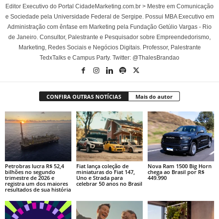
Editor Executivo do Portal CidadeMarketing.com.br > Mestre em Comunicação
e Sociedade pela Universidade Federal de Sergipe. Possui MBA Executivo em
Administração com ênfase em Marketing pela Fundação Getúlio Vargas - Rio
de Janeiro. Consultor, Palestrante e Pesquisador sobre Empreendedorismo,
Marketing, Redes Sociais e Negócios Digitais. Professor, Palestrante
TedxTalks e Campus Party. Twitter: @ThalesBrandao
CONFIRA OUTRAS NOTÍCIAS
Mais do autor
Petrobras lucra R$ 52,4
Fiat lança coleção de
Nova Ram 1500 Big Horn
bilhões no segundo
miniaturas do Fiat 147,
chega ao Brasil por R$
trimestre de 2026 e
Uno e Strada para
449.990
registra um dos maiores
celebrar 50 anos no Brasil
resultados de sua história