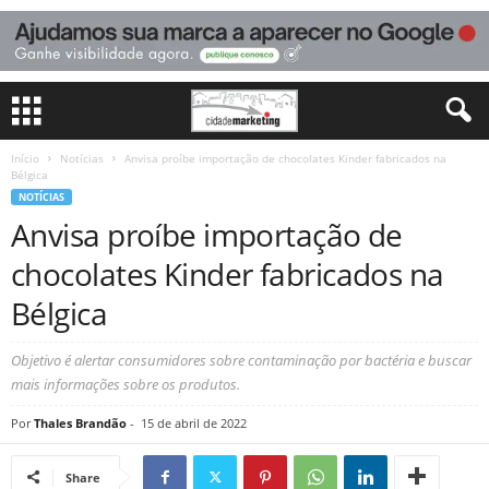
Início
Notícias
Anvisa proíbe importação de chocolates Kinder fabricados na
Bélgica
NOTÍCIAS
Anvisa proíbe importação de
chocolates Kinder fabricados na
Bélgica
Objetivo é alertar consumidores sobre contaminação por bactéria e buscar
mais informações sobre os produtos.
Por
Thales Brandão
-
15 de abril de 2022
Share