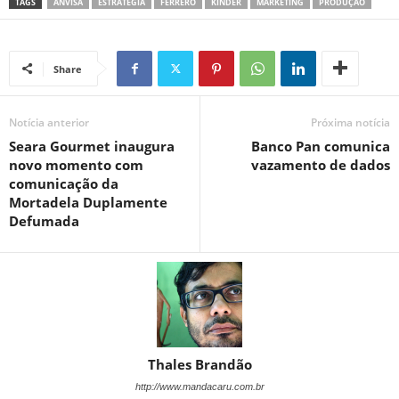
TAGS
ANVISA
ESTRATÉGIA
FERRERO
KINDER
MARKETING
PRODUÇÃO
Share
Notícia anterior
Próxima notícia
Seara Gourmet inaugura
Banco Pan comunica
novo momento com
vazamento de dados
comunicação da
Mortadela Duplamente
Defumada
Thales Brandão
http://www.mandacaru.com.br