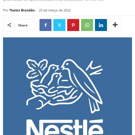
Por
Thales Brandão
-
23 de março de 2022
Share