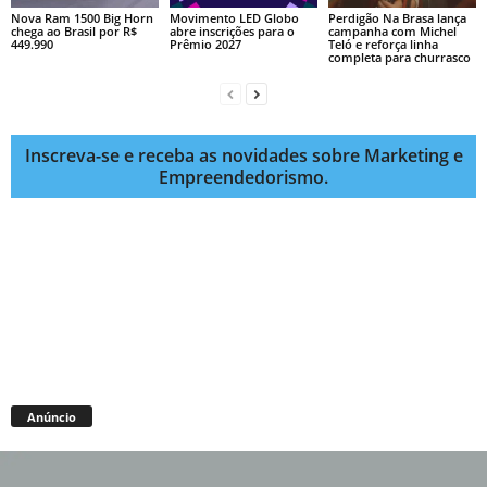
Nova Ram 1500 Big Horn
Movimento LED Globo
Perdigão Na Brasa lança
chega ao Brasil por R$
abre inscrições para o
campanha com Michel
449.990
Prêmio 2027
Teló e reforça linha
completa para churrasco
Inscreva-se e receba as novidades sobre Marketing e
Empreendedorismo.
Anúncio