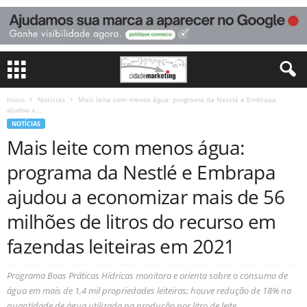
Início
Notícias
Mais leite com menos água: programa da Nestlé e Embrapa
ajudou a...
NOTÍCIAS
Mais leite com menos água:
programa da Nestlé e Embrapa
ajudou a economizar mais de 56
milhões de litros do recurso em
fazendas leiteiras em 2021
Programa Boas Práticas Hídricas monitora e orienta sobre o consumo de
água em mais de 1,4 mil propriedades leiteiras; houve redução de 18% na
quantidade de água utilizada na produção por litro de leite