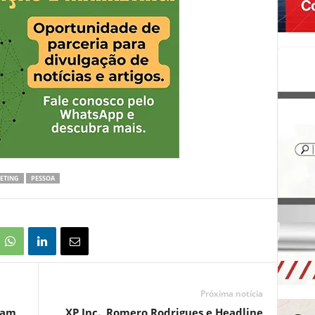
ETING
PESSOA
Próxima notícia
ram
XP Inc., Romero Rodrigues e Headline