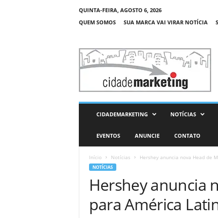
QUINTA-FEIRA, AGOSTO 6, 2026
QUEM SOMOS
SUA MARCA VAI VIRAR NOTÍCIA
C
i
d
a
d
e
M
CIDADEMARKETING
NOTÍCIAS
a
r
EVENTOS
ANUNCIE
CONTATO
k
e
Início
Notícias
Hershey anuncia nova Head de Ma
t
NOTÍCIAS
i
Hershey anuncia 
n
g
para América Lati