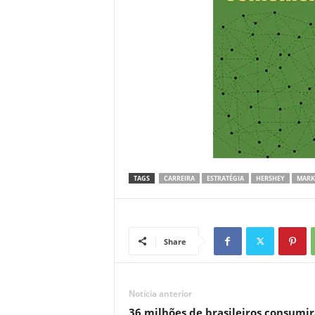
TAGS
CARREIRA
ESTRATÉGIA
HERSHEY
MARK
Share
Notícia anterior
36 milhões de brasileiros consumi