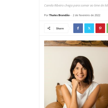
Camila Ribeiro chega para somar ao time de l
Por
Thales Brandão
-
2 de fevereiro de 2022
Share