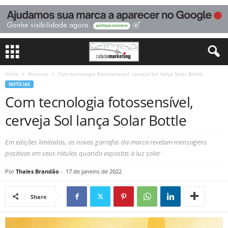
Início
Notícias
Com tecnologia fotossensível, cerveja Sol lança Solar Bottle
NOTÍCIAS
Com tecnologia fotossensível,
cerveja Sol lança Solar Bottle
Em edições limitadas, as novas garrafas da marca revelam mensagens
positivas em seus rótulos quando expostas à luz solar
Por
Thales Brandão
-
17 de janeiro de 2022
Share