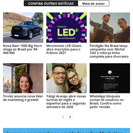
CONFIRA OUTRAS NOTÍCIAS
Mais do autor
Nova Ram 1500 Big Horn
Movimento LED Globo
Perdigão Na Brasa lança
chega ao Brasil por R$
abre inscrições para o
campanha com Michel
449.990
Prêmio 2027
Teló e reforça linha
completa para churrasco
Tirolez anuncia nova líder
Yázigi Aracaju abre novas
WhatsApp bloqueia
de marketing e growth
turmas de inglês e
contas de usuários no
espanhol para o segundo
Brasil; Confira como
semestre de 2026
pedir revisão