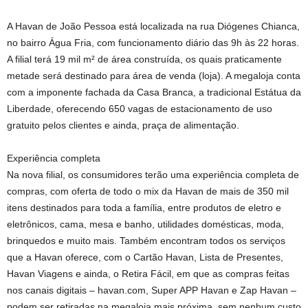
A Havan de João Pessoa está localizada na rua Diógenes Chianca,
no bairro Água Fria, com funcionamento diário das 9h às 22 horas.
A filial terá 19 mil m² de área construída, os quais praticamente
metade será destinado para área de venda (loja). A megaloja conta
com a imponente fachada da Casa Branca, a tradicional Estátua da
Liberdade, oferecendo 650 vagas de estacionamento de uso
gratuito pelos clientes e ainda, praça de alimentação.
Experiência completa
Na nova filial, os consumidores terão uma experiência completa de
compras, com oferta de todo o mix da Havan de mais de 350 mil
itens destinados para toda a família, entre produtos de eletro e
eletrônicos, cama, mesa e banho, utilidades domésticas, moda,
brinquedos e muito mais. Também encontram todos os serviços
que a Havan oferece, com o Cartão Havan, Lista de Presentes,
Havan Viagens e ainda, o Retira Fácil, em que as compras feitas
nos canais digitais – havan.com, Super APP Havan e Zap Havan –
podem ser retiradas na megaloja mais próxima, sem nenhum custo