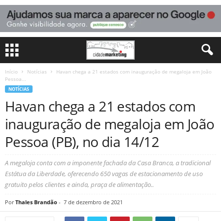
Início
Notícias
Havan chega a 21 estados com inauguração de megaloja em João
Pessoa...
NOTÍCIAS
Havan chega a 21 estados com
inauguração de megaloja em João
Pessoa (PB), no dia 14/12
A megaloja conta com a imponente fachada da Casa Branca, a tradicional
Estátua da Liberdade, oferecendo 650 vagas de estacionamento de uso
gratuito pelos clientes e ainda, praça de alimentação..
Por
Thales Brandão
-
7 de dezembro de 2021