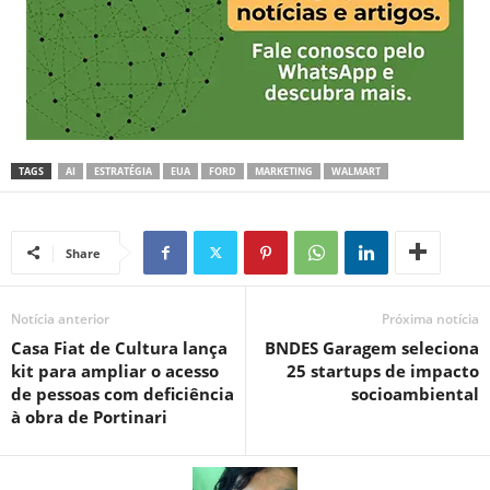
TAGS
AI
ESTRATÉGIA
EUA
FORD
MARKETING
WALMART
Share
Notícia anterior
Próxima notícia
Casa Fiat de Cultura lança
BNDES Garagem seleciona
kit para ampliar o acesso
25 startups de impacto
de pessoas com deficiência
socioambiental
à obra de Portinari