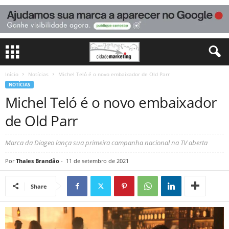
Início
Notícias
Michel Teló é o novo embaixador de Old Parr
NOTÍCIAS
Michel Teló é o novo embaixador
de Old Parr
Marca da Diageo lança sua primeira campanha nacional na TV aberta
Por
Thales Brandão
-
11 de setembro de 2021
Share