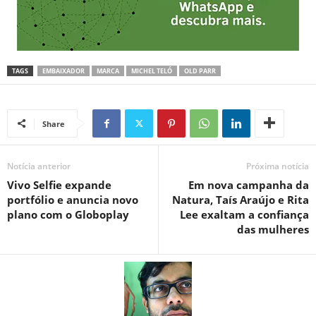
TAGS
EMBAIXADOR
MARCA
MICHEL TELÓ
OLD PARR
Share
Notícia anterior
Próxima notícia
Vivo Selfie expande
Em nova campanha da
portfólio e anuncia novo
Natura, Taís Araújo e Rita
plano com o Globoplay
Lee exaltam a confiança
das mulheres