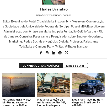
Thales Brandão
http://www.mandacaru.com.br
Editor Executivo do Portal CidadeMarketing.com.br > Mestre em Comunicação
e Sociedade pela Universidade Federal de Sergipe. Possui MBA Executivo em
Administração com ênfase em Marketing pela Fundação Getúlio Vargas - Rio
de Janeiro. Consultor, Palestrante e Pesquisador sobre Empreendedorismo,
Marketing, Redes Sociais e Negócios Digitais. Professor, Palestrante
TedxTalks e Campus Party. Twitter: @ThalesBrandao
CONFIRA OUTRAS NOTÍCIAS
Mais do autor
Petrobras lucra R$ 52,4
Fiat lança coleção de
Nova Ram 1500 Big Horn
bilhões no segundo
miniaturas do Fiat 147,
chega ao Brasil por R$
trimestre de 2026 e
Uno e Strada para
449.990