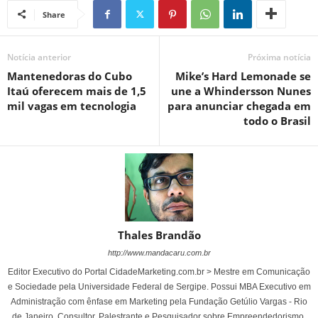
Share
Notícia anterior
Próxima notícia
Mantenedoras do Cubo
Mike’s Hard Lemonade se
Itaú oferecem mais de 1,5
une a Whindersson Nunes
mil vagas em tecnologia
para anunciar chegada em
todo o Brasil
Thales Brandão
http://www.mandacaru.com.br
Editor Executivo do Portal CidadeMarketing.com.br > Mestre em Comunicação
e Sociedade pela Universidade Federal de Sergipe. Possui MBA Executivo em
Administração com ênfase em Marketing pela Fundação Getúlio Vargas - Rio
de Janeiro. Consultor, Palestrante e Pesquisador sobre Empreendedorismo,