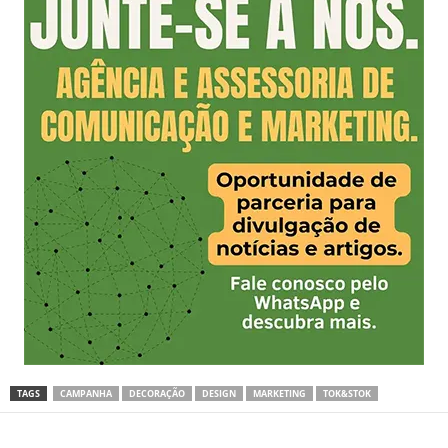
TAGS
CAMPANHA
DECORAÇÃO
DESIGN
MARKETING
TOK&STOK