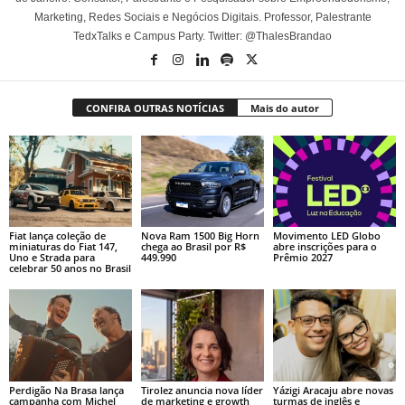
Marketing, Redes Sociais e Negócios Digitais. Professor, Palestrante
TedxTalks e Campus Party. Twitter: @ThalesBrandao
CONFIRA OUTRAS NOTÍCIAS
Mais do autor
Fiat lança coleção de
Nova Ram 1500 Big Horn
Movimento LED Globo
miniaturas do Fiat 147,
chega ao Brasil por R$
abre inscrições para o
Uno e Strada para
449.990
Prêmio 2027
celebrar 50 anos no Brasil
Perdigão Na Brasa lança
Tirolez anuncia nova líder
Yázigi Aracaju abre novas
campanha com Michel
de marketing e growth
turmas de inglês e