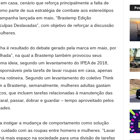
em casa, cenário que reforça principalmente a falta de
Pos
omo parte de sua estratégia de combate aos estereótipos
 campanha lançada em maio, “Brastemp Edição
culpas Deslavadas”, com objetivo de reforçar a discussão
ulheres.
ha é resultado do debate gerado pela marca em maio, por
lhada”, na qual a Brastemp também provocou seus
uma ideia, segundo um levantamento do IPEA de 2018,
ponsáveis pela tarefa de lavar roupas em casa, apenas
ma rotineira. Segundo um levantamento do coletivo Think
om a Brastemp, semanalmente, mulheres adultas gastam
os, que incluem tarefas relacionadas à manutenção das
varal, passar, dobrar e guardar – tempo aproveitado pelos
dades.
a instigar a mudança de comportamento como solução
 cuidado com as roupas entre homens e mulheres. “Lavar
 há mais espaço na sociedade para uma divisão de tarefas