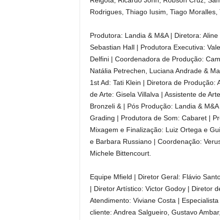
Reigota, Ricardo John, Robson Cruz, Sâm
Rodrigues, Thiago Iusim, Tiago Moralles,
Produtora: Landia & M&A | Diretora: Aline
Sebastian Hall | Produtora Executiva: Val
Delfini | Coordenadora de Produção: Cam
Natália Petrechen, Luciana Andrade & Mari
1st Ad: Tati Klein | Diretora de Produção:
de Arte: Gisela Villalva | Assistente de 
Bronzeli & | Pós Produção: Landia & M&A |
Grading | Produtora de Som: Cabaret | P
Mixagem e Finalização: Luiz Ortega e Gui
e Barbara Russiano | Coordenação: Verus
Michele Bittencourt.
Equipe Mfield | Diretor Geral: Flávio San
| Diretor Artístico: Victor Godoy | Direto
Atendimento: Viviane Costa | Especialist
cliente: Andrea Salgueiro, Gustavo Ambar,