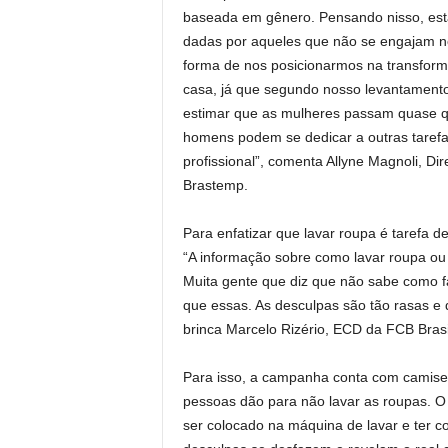
baseada em gênero. Pensando nisso, es
dadas por aqueles que não se engajam no
forma de nos posicionarmos na transform
casa, já que segundo nosso levantamento
estimar que as mulheres passam quase qu
homens podem se dedicar a outras tarefa
profissional”, comenta Allyne Magnoli, Di
Brastemp.
Para enfatizar que lavar roupa é tarefa d
“A informação sobre como lavar roupa ou r
Muita gente que diz que não sabe como f
que essas. As desculpas são tão rasas e d
brinca Marcelo Rizério, ECD da FCB Brasi
Para isso, a campanha conta com camise
pessoas dão para não lavar as roupas. O 
ser colocado na máquina de lavar e ter c