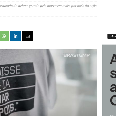
resultado do debate gerado pela marca em maio, por meio da ação
An