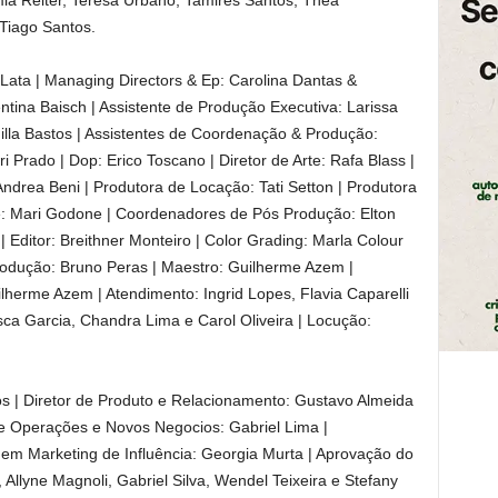
ia Reiter, Teresa Urbano, Tamires Santos, Thea
 Tiago Santos.
 Lata | Managing Directors & Ep: Carolina Dantas &
entina Baisch | Assistente de Produção Executiva: Larissa
illa Bastos | Assistentes de Coordenação & Produção:
 Prado | Dop: Erico Toscano | Diretor de Arte: Rafa Blass |
 Andrea Beni | Produtora de Locação: Tati Setton | Produtora
Arte: Mari Godone | Coordenadores de Pós Produção: Elton
 Editor: Breithner Monteiro | Color Grading: Marla Colour
rodução: Bruno Peras | Maestro: Guilherme Azem |
lherme Azem | Atendimento: Ingrid Lopes, Flavia Caparelli
ca Garcia, Chandra Lima e Carol Oliveira | Locução:
tos | Diretor de Produto e Relacionamento: Gustavo Almeida
r de Operações e Novos Negocios: Gabriel Lima |
a em Marketing de Influência: Georgia Murta | Aprovação do
 Allyne Magnoli, Gabriel Silva, Wendel Teixeira e Stefany