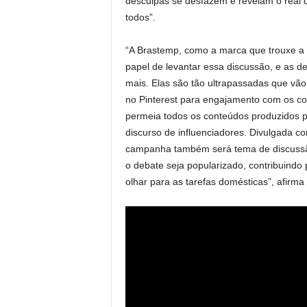
desculpas se desfazem e revelam o real 
todos”.
“A Brastemp, como a marca que trouxe a 
papel de levantar essa discussão, e as de
mais. Elas são tão ultrapassadas que vã
no Pinterest para engajamento com os c
permeia todos os conteúdos produzidos p
discurso de influenciadores. Divulgada co
campanha também será tema de discussão
o debate seja popularizado, contribuindo
olhar para as tarefas domésticas”, afirma