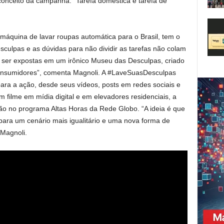
conceito da campanha: “Tarefa doméstica é tarefa de
máquina de lavar roupas automática para o Brasil, tem o
sculpas e as dúvidas para não dividir as tarefas não colam
o ser expostas em um irônico Museu das Desculpas, criado
onsumidores”, comenta Magnoli. A #LaveSuasDesculpas
ara a ação, desde seus vídeos, posts em redes sociais e
m filme em mídia digital e em elevadores residenciais, a
 no programa Altas Horas da Rede Globo. “A ideia é que
 para um cenário mais igualitário e uma nova forma de
 Magnoli.