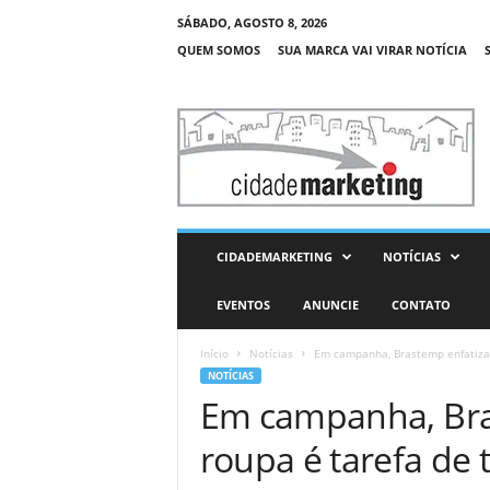
SÁBADO, AGOSTO 8, 2026
QUEM SOMOS
SUA MARCA VAI VIRAR NOTÍCIA
C
i
d
a
d
e
M
CIDADEMARKETING
NOTÍCIAS
a
r
EVENTOS
ANUNCIE
CONTATO
k
e
Início
Notícias
Em campanha, Brastemp enfatiza 
t
NOTÍCIAS
i
Em campanha, Bra
n
g
roupa é tarefa de 