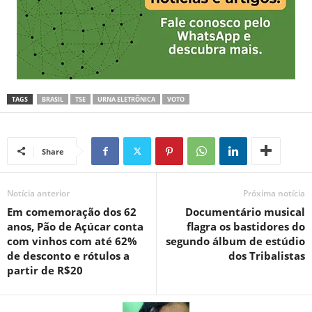
TAGS
BRASIL
TSE
URNA ELETRÔNICA
VOTO
Share
Notícia anterior
Próxima notícia
Em comemoração dos 62
Documentário musical
anos, Pão de Açúcar conta
flagra os bastidores do
com vinhos com até 62%
segundo álbum de estúdio
de desconto e rótulos a
dos Tribalistas
partir de R$20