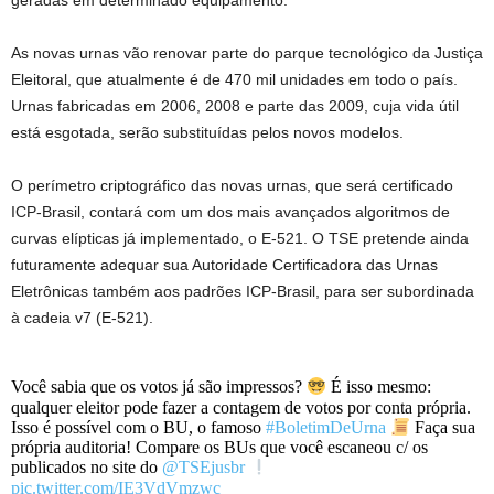
geradas em determinado equipamento.
As novas urnas vão renovar parte do parque tecnológico da Justiça
Eleitoral, que atualmente é de 470 mil unidades em todo o país.
Urnas fabricadas em 2006, 2008 e parte das 2009, cuja vida útil
está esgotada, serão substituídas pelos novos modelos.
O perímetro criptográfico das novas urnas, que será certificado
ICP-Brasil, contará com um dos mais avançados algoritmos de
curvas elípticas já implementado, o E-521. O TSE pretende ainda
futuramente adequar sua Autoridade Certificadora das Urnas
Eletrônicas também aos padrões ICP-Brasil, para ser subordinada
à cadeia v7 (E-521).
Você sabia que os votos já são impressos?
É isso mesmo:
qualquer eleitor pode fazer a contagem de votos por conta própria.
Isso é possível com o BU, o famoso
#BoletimDeUrna
Faça sua
própria auditoria! Compare os BUs que você escaneou c/ os
publicados no site do
@TSEjusbr
pic.twitter.com/IE3VdVmzwc