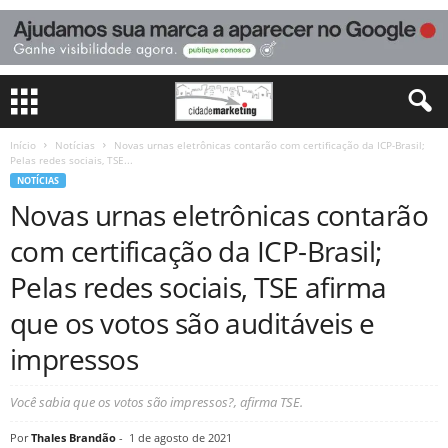
Início
Notícias
Novas urnas eletrônicas contarão com certificação da ICP-Brasil;
Pelas redes sociais, TSE...
NOTÍCIAS
Novas urnas eletrônicas contarão
com certificação da ICP-Brasil;
Pelas redes sociais, TSE afirma
que os votos são auditáveis e
impressos
Você sabia que os votos são impressos?, afirma TSE.
Por
Thales Brandão
-
1 de agosto de 2021