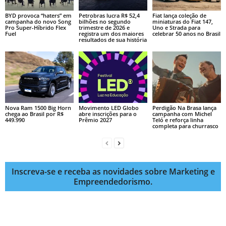
BYD provoca “haters” em
Petrobras lucra R$ 52,4
Fiat lança coleção de
campanha do novo Song
bilhões no segundo
miniaturas do Fiat 147,
Pro Super-Híbrido Flex
trimestre de 2026 e
Uno e Strada para
Fuel
registra um dos maiores
celebrar 50 anos no Brasil
resultados de sua história
Nova Ram 1500 Big Horn
Movimento LED Globo
Perdigão Na Brasa lança
chega ao Brasil por R$
abre inscrições para o
campanha com Michel
449.990
Prêmio 2027
Teló e reforça linha
completa para churrasco
Inscreva-se e receba as novidades sobre Marketing e
Empreendedorismo.