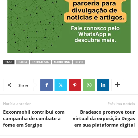
TAGS
BAHIA
ESTRATÉGIA
MARKETING
PEPSI
Share
Notícia anterior
Próxima notícia
Exxonmobil contribui com
Bradesco promove tour
campanha de combate à
virtual da exposição Degas
fome em Sergipe
em sua plataforma digital