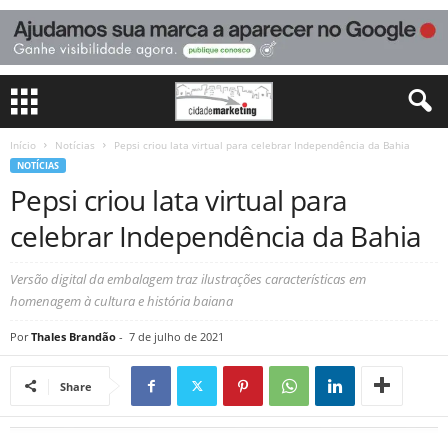
Início
Notícias
Pepsi criou lata virtual para celebrar Independência da Bahia
NOTÍCIAS
Pepsi criou lata virtual para
celebrar Independência da Bahia
Versão digital da embalagem traz ilustrações características em
homenagem à cultura e história baiana
Por
Thales Brandão
-
7 de julho de 2021
Share