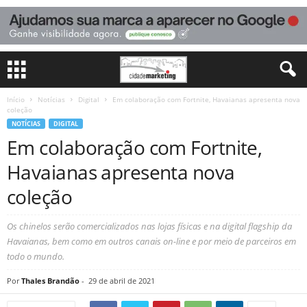
Início
Notícias
Digital
Em colaboração com Fortnite, Havaianas apresenta nova
coleção
NOTÍCIAS
DIGITAL
Em colaboração com Fortnite,
Havaianas apresenta nova
coleção
Os chinelos serão comercializados nas lojas físicas e na digital flagship da
Havaianas, bem como em outros canais on-line e por meio de parceiros em
todo o mundo.
Por
Thales Brandão
-
29 de abril de 2021