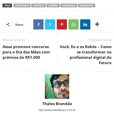
TAGS
ESTRATÉGIA
FORTNITE
GAMING
HAVAIANAS
MARKETING
Share
Notícia anterior
Próxima notícia
Assaí promove concurso
Você, Eu e os Robôs – Como
para o Dia das Mães com
se transformar no
prêmios de R$1.000
profissional digital do
futuro
Thales Brandão
http://www.mandacaru.com.br