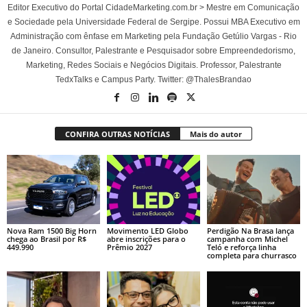
Editor Executivo do Portal CidadeMarketing.com.br > Mestre em Comunicação
e Sociedade pela Universidade Federal de Sergipe. Possui MBA Executivo em
Administração com ênfase em Marketing pela Fundação Getúlio Vargas - Rio
de Janeiro. Consultor, Palestrante e Pesquisador sobre Empreendedorismo,
Marketing, Redes Sociais e Negócios Digitais. Professor, Palestrante
TedxTalks e Campus Party. Twitter: @ThalesBrandao
CONFIRA OUTRAS NOTÍCIAS
Mais do autor
Nova Ram 1500 Big Horn
Movimento LED Globo
Perdigão Na Brasa lança
chega ao Brasil por R$
abre inscrições para o
campanha com Michel
449.990
Prêmio 2027
Teló e reforça linha
completa para churrasco