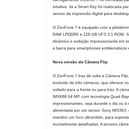
intuitiva. Já a Smart Key foi realocada pa
sensor de impressão digital para desbloqu
O ZenFone 7 é equipado com a plataf
RAM LPDDR5 e 128 GB UFS 3.1 ROM. Seu
dinâmico e exibição impressionante em to
a barra para smartphones emblemáticos
Nova versão da Câmera Flip
O ZenFone 7 traz de volta a Câmera Flip
evoluído de três câmeras, que oferece os
voltado para a frente ou para trás. A câm
IMX686 64 MP, com tecnologia Quad Bayer 
impressionantes, seja durante o dia ou à
alimentada por um sensor Sony IMX363, c
mantém um foco ultranítido, para suportar
incrivelmente detalhadas. A terceira câm