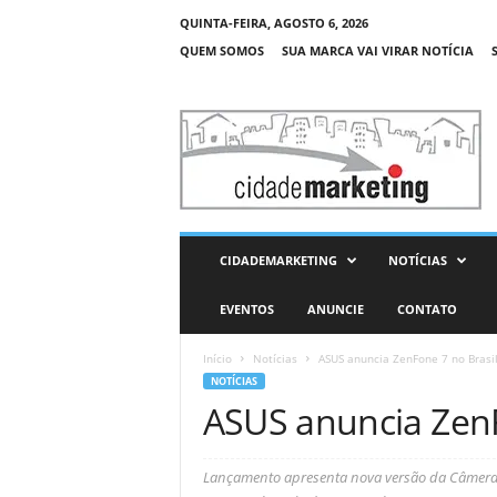
QUINTA-FEIRA, AGOSTO 6, 2026
QUEM SOMOS
SUA MARCA VAI VIRAR NOTÍCIA
C
i
d
a
d
e
M
CIDADEMARKETING
NOTÍCIAS
a
r
EVENTOS
ANUNCIE
CONTATO
k
e
Início
Notícias
ASUS anuncia ZenFone 7 no Brasi
t
NOTÍCIAS
i
ASUS anuncia ZenF
n
g
Lançamento apresenta nova versão da Câmera 