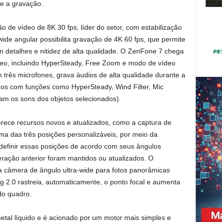
te a gravação.
 de vídeo de 8K 30 fps, líder do setor, com estabilização
ide angular possibilita gravação de 4K 60 fps, que permite
 detalhes e nitidez de alta qualidade. O ZenFone 7 chega
eo, incluindo HyperSteady, Free Zoom e modo de vídeo
 três microfones, grava áudios de alta qualidade durante a
dos com funções como HyperSteady, Wind Filter, Mic
lam os sons dos objetos selecionados).
erece recursos novos e atualizados, como a captura de
ma das três posições personalizáveis, por meio da
definir essas posições de acordo com seus ângulos
eração anterior foram mantidos ou atualizados. O
 câmera de ângulo ultra-wide para fotos panorâmicas
g 2.0 rastreia, automaticamente, o ponto focal e aumenta
do quadro.
tal líquido e é acionado por um motor mais simples e