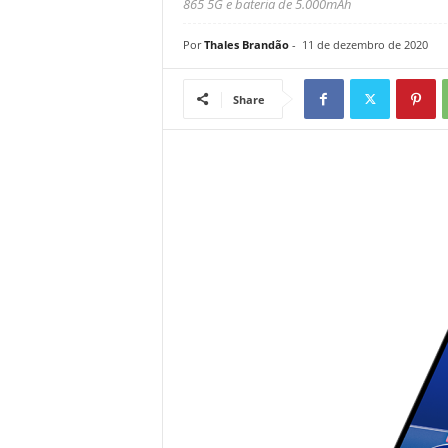
865 5G e bateria de 5.000mAh
Por
Thales Brandão
-
11 de dezembro de 2020
Share