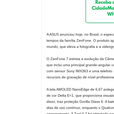
A ASUS anunciou hoje, no Brasil, o espe
tempos da família ZenFone. O produto ap
mundo, que eleva a fotografia e a video
O ZenFone 7 estreia a evolução da Câmera
que inclui uma principal grande-angular
com sensor Sony IMX363 e uma telefoto. 
recursos de gravação de nível profission
A tela AMOLED NanoEdge de 6,67 polegad
de cor Delta E<1, que proporciona visuais
disso, traz proteção Gorilla Glass 6. A b
dias de uso contínuo, enquanto o Qualc
carregamento. A ZenUI 7 foi otimizada par