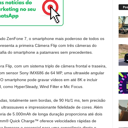
Pos
rado ZenFone 7, o smartphone mais poderoso de todos os
resenta a primeira Câmera Flip com três câmeras do
grafia do smartphone a patamares sem precedentes.
 Flip, com um sistema triplo de câmera frontal e traseira,
 com sensor Sony IMX686 de 64 MP, uma ultrawide angular
O smartphone pode gravar vídeos em até 8K e incluir
al, como HyperSteady, Wind Filter e Mic Focus.
as, totalmente sem bordas, de 90 Hz/1 ms, tem precisão
 ultrassuaves e impressionante fidelidade de cores. Além
ateria de 5.000mAh de longa duração proporciona até dois
omm® Quick Charge™ oferece velocidades rápidas de
a fornecer o essencial para uma experiência direta e