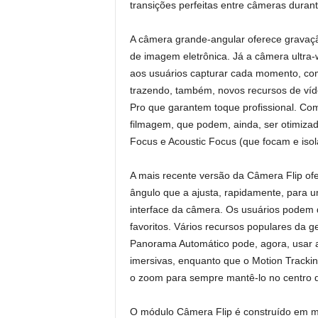
transições perfeitas entre câmeras duran
A câmera grande-angular oferece gravação
de imagem eletrônica. Já a câmera ultra-w
aos usuários capturar cada momento, com
trazendo, também, novos recursos de víd
Pro que garantem toque profissional. Com
filmagem, que podem, ainda, ser otimiza
Focus e Acoustic Focus (que focam e iso
A mais recente versão da Câmera Flip of
ângulo que a ajusta, rapidamente, para u
interface da câmera. Os usuários podem 
favoritos. Vários recursos populares da g
Panorama Automático pode, agora, usar a
imersivas, enquanto que o Motion Trackin
o zoom para sempre mantê-lo no centro 
O módulo Câmera Flip é construído em me