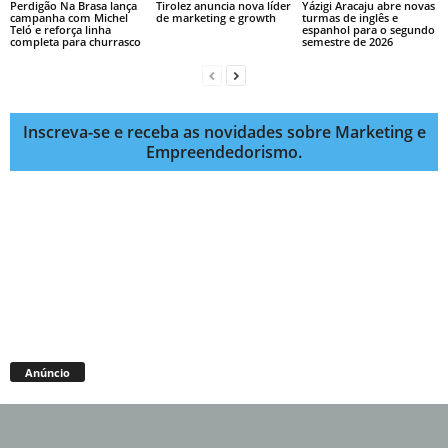
Perdigão Na Brasa lança
Tirolez anuncia nova líder
Yázigi Aracaju abre novas
campanha com Michel
de marketing e growth
turmas de inglês e
Teló e reforça linha
espanhol para o segundo
completa para churrasco
semestre de 2026
Inscreva-se e receba as novidades sobre Marketing e
Empreendedorismo.
Anúncio