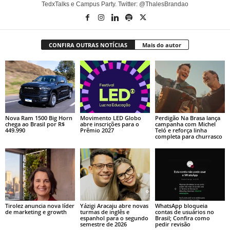
TedxTalks e Campus Party. Twitter: @ThalesBrandao
CONFIRA OUTRAS NOTÍCIAS
Mais do autor
Nova Ram 1500 Big Horn
Movimento LED Globo
Perdigão Na Brasa lança
chega ao Brasil por R$
abre inscrições para o
campanha com Michel
449.990
Prêmio 2027
Teló e reforça linha
completa para churrasco
Tirolez anuncia nova líder
Yázigi Aracaju abre novas
WhatsApp bloqueia
de marketing e growth
turmas de inglês e
contas de usuários no
espanhol para o segundo
Brasil; Confira como
semestre de 2026
pedir revisão