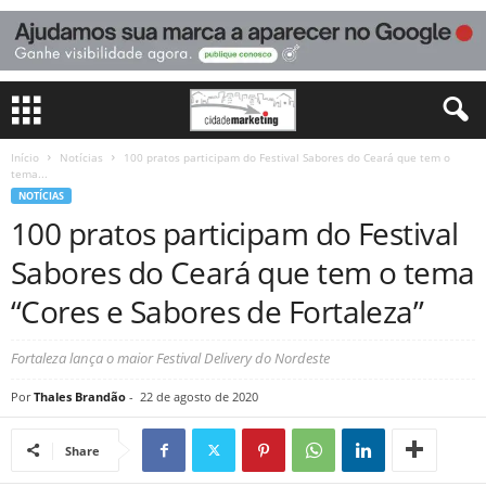
Início
Notícias
100 pratos participam do Festival Sabores do Ceará que tem o
tema...
NOTÍCIAS
100 pratos participam do Festival
Sabores do Ceará que tem o tema
“Cores e Sabores de Fortaleza”
Fortaleza lança o maior Festival Delivery do Nordeste
Por
Thales Brandão
-
22 de agosto de 2020
Share