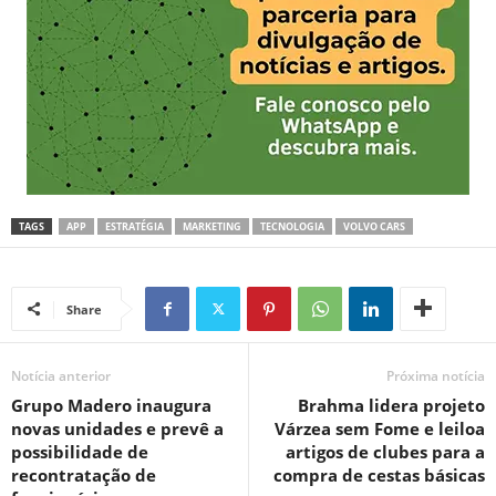
TAGS
APP
ESTRATÉGIA
MARKETING
TECNOLOGIA
VOLVO CARS
Share
Notícia anterior
Próxima notícia
Grupo Madero inaugura
Brahma lidera projeto
novas unidades e prevê a
Várzea sem Fome e leiloa
possibilidade de
artigos de clubes para a
recontratação de
compra de cestas básicas