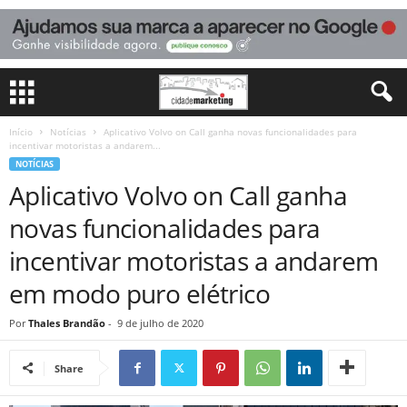
Início
Notícias
Aplicativo Volvo on Call ganha novas funcionalidades para
incentivar motoristas a andarem...
NOTÍCIAS
Aplicativo Volvo on Call ganha
novas funcionalidades para
incentivar motoristas a andarem
em modo puro elétrico
Por
Thales Brandão
-
9 de julho de 2020
Share