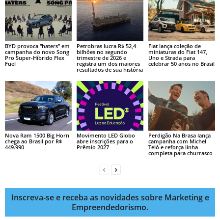
BYD provoca “haters” em
Petrobras lucra R$ 52,4
Fiat lança coleção de
campanha do novo Song
bilhões no segundo
miniaturas do Fiat 147,
Pro Super-Híbrido Flex
trimestre de 2026 e
Uno e Strada para
Fuel
registra um dos maiores
celebrar 50 anos no Brasil
resultados de sua história
Nova Ram 1500 Big Horn
Movimento LED Globo
Perdigão Na Brasa lança
chega ao Brasil por R$
abre inscrições para o
campanha com Michel
449.990
Prêmio 2027
Teló e reforça linha
completa para churrasco
Inscreva-se e receba as novidades sobre Marketing e
Empreendedorismo.