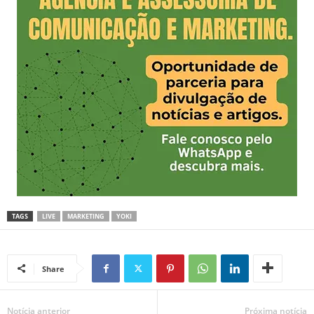
TAGS
LIVE
MARKETING
YOKI
Share
Notícia anterior
Próxima notícia