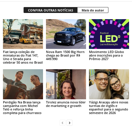
CONFIRA OUTRAS NOTÍCIAS
Mais do autor
Fiat lança coleção de
Nova Ram 1500 Big Horn
Movimento LED Globo
miniaturas do Fiat 147,
chega ao Brasil por R$
abre inscrições para o
Uno e Strada para
449.990
Prêmio 2027
celebrar 50 anos no Brasil
Perdigão Na Brasa lança
Tirolez anuncia nova líder
Yázigi Aracaju abre novas
campanha com Michel
de marketing e growth
turmas de inglês e
Teló e reforça linha
espanhol para o segundo
completa para churrasco
semestre de 2026