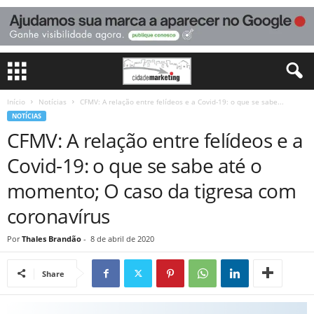
Início
Notícias
CFMV: A relação entre felídeos e a Covid-19: o que se sabe...
NOTÍCIAS
CFMV: A relação entre felídeos e a
Covid-19: o que se sabe até o
momento; O caso da tigresa com
coronavírus
Por
Thales Brandão
-
8 de abril de 2020
Share