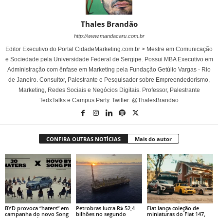
Thales Brandão
http://www.mandacaru.com.br
Editor Executivo do Portal CidadeMarketing.com.br > Mestre em Comunicação
e Sociedade pela Universidade Federal de Sergipe. Possui MBA Executivo em
Administração com ênfase em Marketing pela Fundação Getúlio Vargas - Rio
de Janeiro. Consultor, Palestrante e Pesquisador sobre Empreendedorismo,
Marketing, Redes Sociais e Negócios Digitais. Professor, Palestrante
TedxTalks e Campus Party. Twitter: @ThalesBrandao
CONFIRA OUTRAS NOTÍCIAS
Mais do autor
BYD provoca “haters” em
Petrobras lucra R$ 52,4
Fiat lança coleção de
campanha do novo Song
bilhões no segundo
miniaturas do Fiat 147,