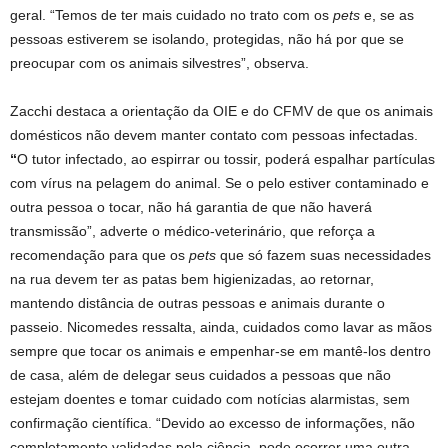
geral. “Temos de ter mais cuidado no trato com os
pets
e, se as
pessoas estiverem se isolando, protegidas, não há por que se
preocupar com os animais silvestres”, observa.
Zacchi destaca a orientação da OIE e do CFMV de que os animais
domésticos não devem manter contato com pessoas infectadas.
“
O tutor infectado, ao espirrar ou tossir, poderá espalhar partículas
com vírus na pelagem do animal. Se o pelo estiver contaminado e
outra pessoa o tocar, não há garantia de que não haverá
transmissão”, adverte o médico-veterinário, que reforça a
recomendação para que os
pets
que só fazem suas necessidades
na rua devem ter as patas bem higienizadas, ao retornar,
mantendo distância de outras pessoas e animais durante o
passeio. Nicomedes ressalta, ainda, cuidados como lavar as mãos
sempre que tocar os animais e empenhar-se em mantê-los dentro
de casa, além de delegar seus cuidados a pessoas que não
estejam doentes e tomar cuidado com notícias alarmistas, sem
confirmação científica. “Devido ao excesso de informações, não
completamente validadas pela ciência, pode ocorrer uma outra