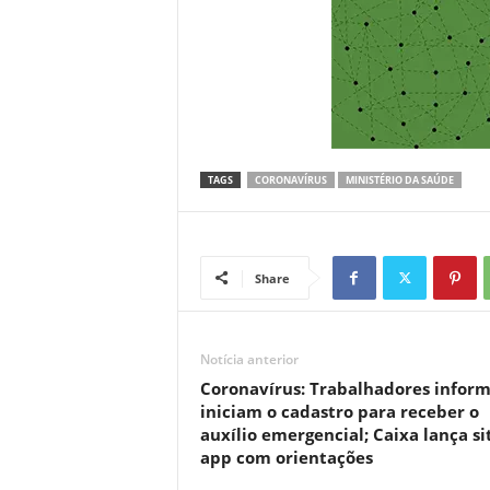
TAGS
CORONAVÍRUS
MINISTÉRIO DA SAÚDE
Share
Notícia anterior
Coronavírus: Trabalhadores inform
iniciam o cadastro para receber o
auxílio emergencial; Caixa lança si
app com orientações