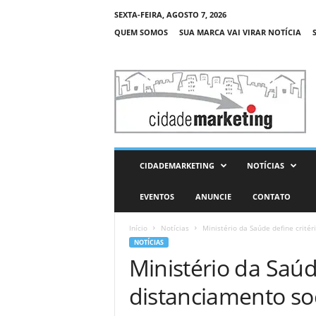
SEXTA-FEIRA, AGOSTO 7, 2026
QUEM SOMOS
SUA MARCA VAI VIRAR NOTÍCIA
C
i
d
a
d
e
M
CIDADEMARKETING
NOTÍCIAS
a
r
EVENTOS
ANUNCIE
CONTATO
k
e
Início
Notícias
Ministério da Saúde define critér
t
NOTÍCIAS
i
Ministério da Saúd
n
g
distanciamento so