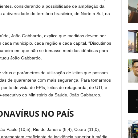
ientes, considerando a possibilidade de ampliação da
a a diversidade do território brasileiro, de Norte a Sul, na
 Saúde, João Gabbardo, explica que medidas devem ser
 cada município, cada região e cada capital. “Discutimos
maneira em que não se tomasse medidas idênticas para
ntuou João Gabbardo.
 vírus e parâmetros de utilização de leitos que possam
didas de quarentena com mais segurança. Para tomarmos
ponto de vista de EPIs, leitos de retaguarda, de UTI, e
o-executivo do Ministério da Saúde, João Gabbardo.
ONAVÍRUS NO PAÍS
 Paulo (10,5), Rio de Janeiro (8,4), Ceará (11,0),
 apresentam coeficiente de incidência superior à média