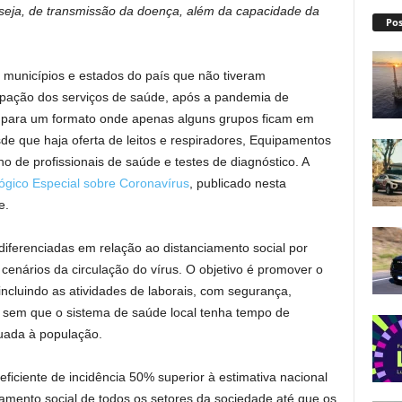
 seja, de transmissão da doença, além da capacidade da
Pos
s municípios e estados do país que não tiveram
upação dos serviços de saúde, após a pandemia de
o para um formato onde apenas alguns grupos ficam em
e que haja oferta de leitos e respiradores, Equipamentos
ho de profissionais de saúde e testes de diagnóstico. A
ógico Especial sobre Coronavírus
, publicado nesta
e.
iferenciadas em relação ao distanciamento social por
s cenários da circulação do vírus. O objetivo é promover o
incluindo as atividades de laborais, com segurança,
 sem que o sistema de saúde local tenha tempo de
quada à população.
ficiente de incidência 50% superior à estimativa nacional
mento social de todos os setores da sociedade até que os