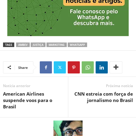
TAGS
AMBEV
JUSTIÇA
MARKETING
WHATSAPP
Share
Notícia anterior
Próxima notícia
American Airlines
CNN estreia com força de
suspende voos para o
jornalismo no Brasil
Brasil